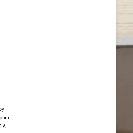
by
poru.
. A