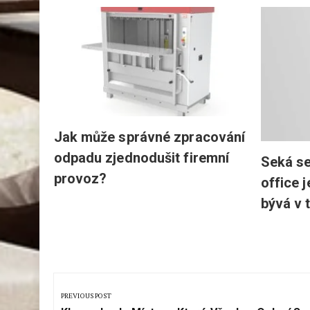
tku
 můru s
Jak může správné zpracování
odpadu zjednodušit firemní
Seká s
provoz?
office 
bývá v 
Navigace
pro
PREVIOUS POST