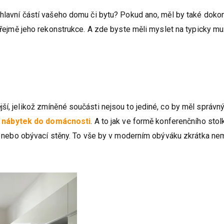
 hlavní částí vašeho domu či bytu? Pokud ano, měl by také doko
mozřejmě jeho rekonstrukce. A zde byste měli myslet na typicky m
ší, jelikož zmíněné součásti nejsou to jediné, co by měl správn
í
nábytek do domácnosti
. A to jak ve formě konferenčního stol
ek, nebo obývací stěny. To vše by v moderním obýváku zkrátka ne