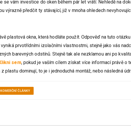
 se vám investice do oken během pár let vrátí. Nehledě na dok
 výrazně předčit ty stávající, již v mnoha ohledech nevyhovující
ávě plastová okna, která hodláte použít. Odpověď na tuto otázku
 vyniká prvotřídními izolačními vlastnostmi, stejně jako vás nadc
zných barevných odstínů. Stejně tak ale nezklamou ani po kvalita
Klikni sem
, pokud je vaším cílem získat více informací právě o t
z plastu dominují, to je i jednoduchá montáž, nebo následná údr
KOMERČNÍ ČLÁNKY