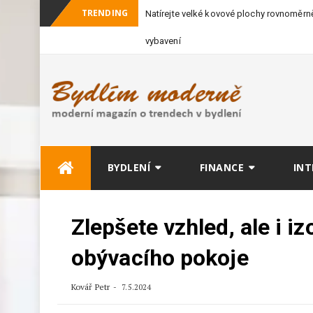
TRENDING
Natírejte velké kovové plochy rovnoměrně
vybavení
Skip
BYDLENÍ
FINANCE
INT
to
content
Zlepšete vzhled, ale i i
obývacího pokoje
Kovář Petr
7.5.2024