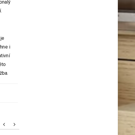
onalý
.
 je
hne i
tivní
éto
žba.