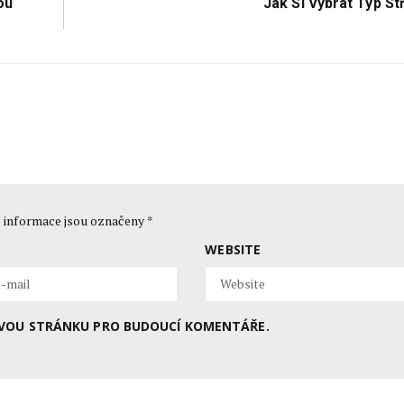
Next
ou
Jak Si Vybrat Typ St
Post:
 informace jsou označeny
*
WEBSITE
BOVOU STRÁNKU PRO BUDOUCÍ KOMENTÁŘE.