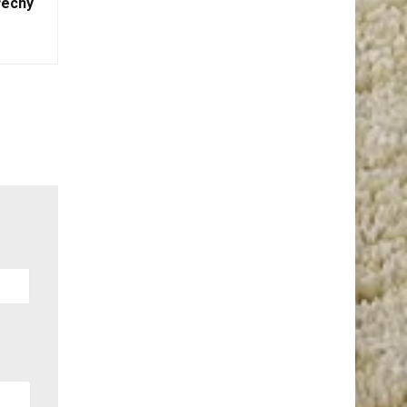
řechy