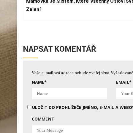
Previous
příspěvek
Klamovka Je Místem, Které Všechny Osloví Sv
Post:
Zelení
NAPSAT KOMENTÁŘ
Vaše e-mailová adresa nebude zveřejněna.
Vyžadované
NAME
*
EMAIL
*
ULOŽIT DO PROHLÍŽEČE JMÉNO, E-MAIL A WE
COMMENT