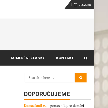
7.8.2026
Skip
to
content
KOMERČNÍ ČLÁNKY
KONTAKT
Search
Search
for:
DOPORUČUJEME
Domacikutil.eu
– pomocník pro domácí