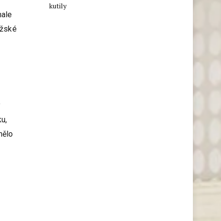
kutily
nale
užské
ý
ku,
mělo