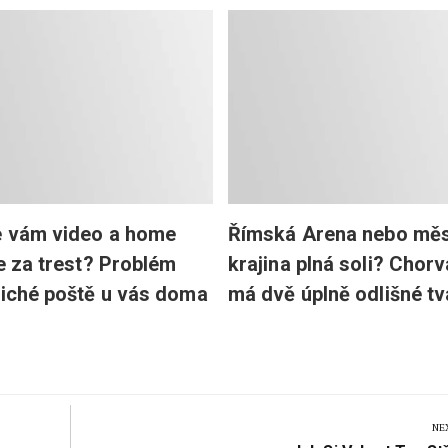
e vám video a home
Římská Arena nebo měs
je za trest? Problém
krajina plná soli? Chor
tiché poště u vás doma
má dvě úplně odlišné tv
NE