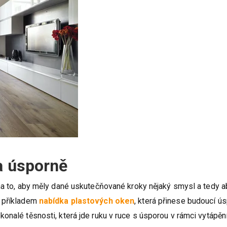
a úsporně
 na to, aby měly dané uskutečňované kroky nějaký smysl a tedy a
t příkladem
nabídka plastových oken
, která přinese budoucí ús
onalé těsnosti, která jde ruku v ruce s úsporou v rámci vytápění