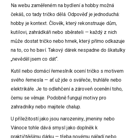
Na webu zaměřeném na bydlení a hobby možná
čekáš, co tady tričko dělá. Odpověď je jednoduchá:
hobby je kontext. Člověk, který rekonstruuje dům,
kutilovi, zahrádkáři nebo sběrateli — každý z nich
může dostat tričko nebo hrnek, který přímo odkazuje
na to, co ho baví. Takový dárek nespadne do škatulky
„nevěděl jsem co dát“.
Kutil nebo domácí řemeslník ocení tričko s motivem
svého řemesla — ať už jde o svářeče, truhláře nebo
elektrikáře. Je to odlehčení a zároveň ocenění toho,
čemu se věnuje. Podobně fungují motivy pro
zahradníky nebo majitele chalup.
U příležitostí jako jsou narozeniny, jmeniny nebo
Vánoce tohle dává smysl jako doplněk k
praktičtějšímu dárku — třeba novému nářadí nebo