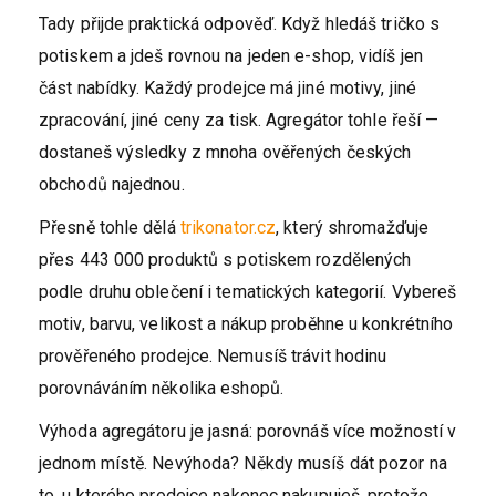
Tady přijde praktická odpověď. Když hledáš tričko s
potiskem a jdeš rovnou na jeden e-shop, vidíš jen
část nabídky. Každý prodejce má jiné motivy, jiné
zpracování, jiné ceny za tisk. Agregátor tohle řeší —
dostaneš výsledky z mnoha ověřených českých
obchodů najednou.
Přesně tohle dělá
trikonator.cz
, který shromažďuje
přes 443 000 produktů s potiskem rozdělených
podle druhu oblečení i tematických kategorií. Vybereš
motiv, barvu, velikost a nákup proběhne u konkrétního
prověřeného prodejce. Nemusíš trávit hodinu
porovnáváním několika eshopů.
Výhoda agregátoru je jasná: porovnáš více možností v
jednom místě. Nevýhoda? Někdy musíš dát pozor na
to, u kterého prodejce nakonec nakupuješ, protože