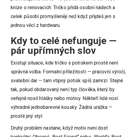
knize o renovacích. Tričko přidá osobní nádech a
celek působí promyšleněji než když přijdeš jen s
jednou věcí z hardwaru.
Kdy to celé nefunguje —
pár upřímných slov
Existují situace, kde tričko s potiskem prostě není
správná volba. Formalní příležitosti — pracovní výročí,
svatební dar — tam vtipný potisk spíš zamrzí. Stejně
tak, pokud obdarovaný není typ člověka, který by
veřejně nosil hlášky nebo motivy. Někteří lidé nosí
výhradně jednobarevné kousky. Žádná urážka —
prostě jiný styl.
Druhý problém nastane, když motiv není dost
konkrétní. Obecné „Best Friend“ nebo „World’s Best