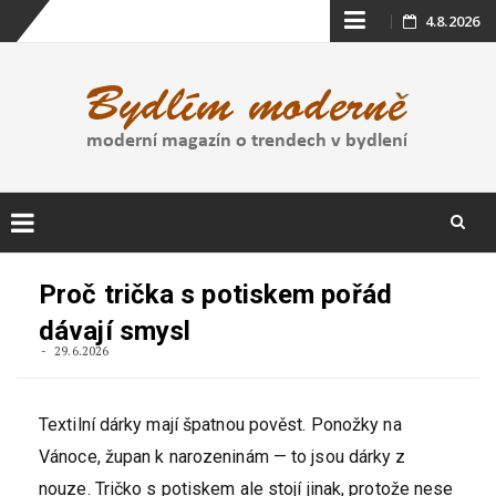
Skip
4.8.2026
to
content
Skip
to
Proč trička s potiskem pořád
content
dávají smysl
29.6.2026
Textilní dárky mají špatnou pověst. Ponožky na
Vánoce, župan k narozeninám — to jsou dárky z
nouze. Tričko s potiskem ale stojí jinak, protože nese