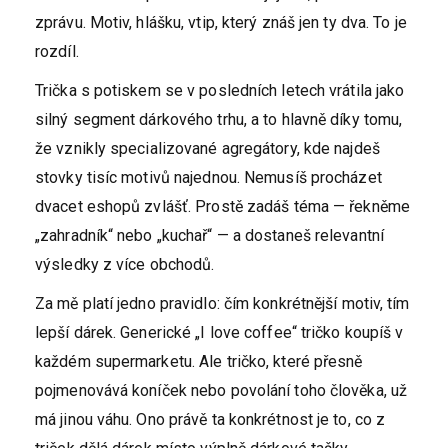
zprávu. Motiv, hlášku, vtip, který znáš jen ty dva. To je
rozdíl.
Trička s potiskem se v posledních letech vrátila jako
silný segment dárkového trhu, a to hlavně díky tomu,
že vznikly specializované agregátory, kde najdeš
stovky tisíc motivů najednou. Nemusíš procházet
dvacet eshopů zvlášť. Prostě zadáš téma — řekněme
„zahradník“ nebo „kuchař“ — a dostaneš relevantní
výsledky z více obchodů.
Za mě platí jedno pravidlo: čím konkrétnější motiv, tím
lepší dárek. Generické „I love coffee“ tričko koupíš v
každém supermarketu. Ale tričko, které přesně
pojmenovává koníček nebo povolání toho člověka, už
má jinou váhu. Ono právě ta konkrétnost je to, co z