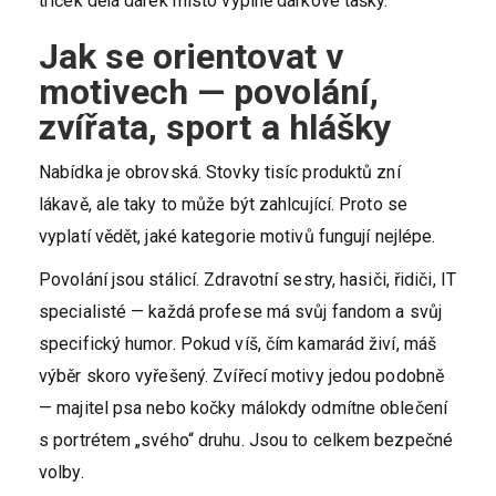
triček dělá dárek místo výplně dárkové tašky.
Jak se orientovat v
motivech — povolání,
zvířata, sport a hlášky
Nabídka je obrovská. Stovky tisíc produktů zní
lákavě, ale taky to může být zahlcující. Proto se
vyplatí vědět, jaké kategorie motivů fungují nejlépe.
Povolání jsou stálicí. Zdravotní sestry, hasiči, řidiči, IT
specialisté — každá profese má svůj fandom a svůj
specifický humor. Pokud víš, čím kamarád živí, máš
výběr skoro vyřešený. Zvířecí motivy jedou podobně
— majitel psa nebo kočky málokdy odmítne oblečení
s portrétem „svého“ druhu. Jsou to celkem bezpečné
volby.