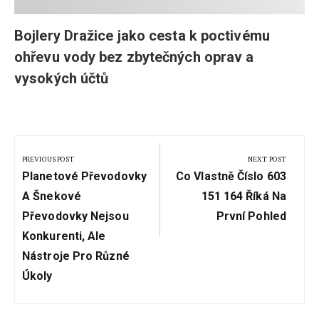
Bojlery Dražice jako cesta k poctivému
ohřevu vody bez zbytečných oprav a
vysokých účtů
Navigace
pro
PREVIOUS POST
NEXT POST
Previous
Next
příspěvek
Planetové Převodovky
Co Vlastně Číslo 603
Post:
Post:
A Šnekové
151 164 Říká Na
Převodovky Nejsou
První Pohled
Konkurenti, Ale
Nástroje Pro Různé
Úkoly