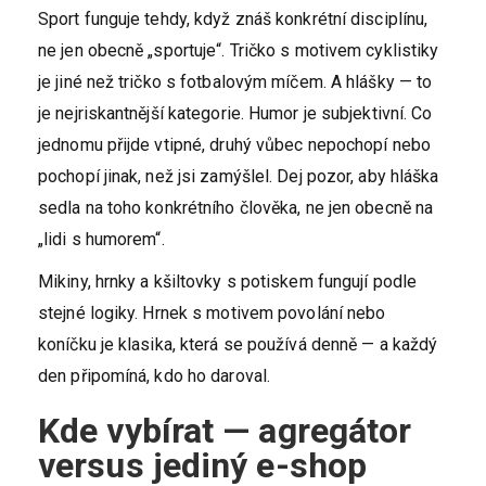
Sport funguje tehdy, když znáš konkrétní disciplínu,
ne jen obecně „sportuje“. Tričko s motivem cyklistiky
je jiné než tričko s fotbalovým míčem. A hlášky — to
je nejriskantnější kategorie. Humor je subjektivní. Co
jednomu přijde vtipné, druhý vůbec nepochopí nebo
pochopí jinak, než jsi zamýšlel. Dej pozor, aby hláška
sedla na toho konkrétního člověka, ne jen obecně na
„lidi s humorem“.
Mikiny, hrnky a kšiltovky s potiskem fungují podle
stejné logiky. Hrnek s motivem povolání nebo
koníčku je klasika, která se používá denně — a každý
den připomíná, kdo ho daroval.
Kde vybírat — agregátor
versus jediný e-shop