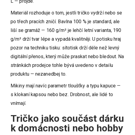
L — projde.
Materiál rozhoduje o tom, jestli tričko vydrží nebo se
po třech pracích zničí. Bavlna 100 % je standard, ale
liší se gramáž — 160 g/m² je lehčí letní varianta, 190
g/m² drží tvar lépe a vypadá kvalitněji. U potisku hraj
pozor na techniku tisku: sítotisk drží déle než levný
digitální přenos, který může praskat nebo bledout. Na
stránkách prodejce tohle bývá uvedeno v detailu
produktu — nezanedbej to.
Mikiny mají navíc parametr tloušťky a typu kapuce —
s klokaní kapsou nebo bez. Drobnost, ale lidé to
vnímají.
Tričko jako součást dárku
k domácnosti nebo hobby