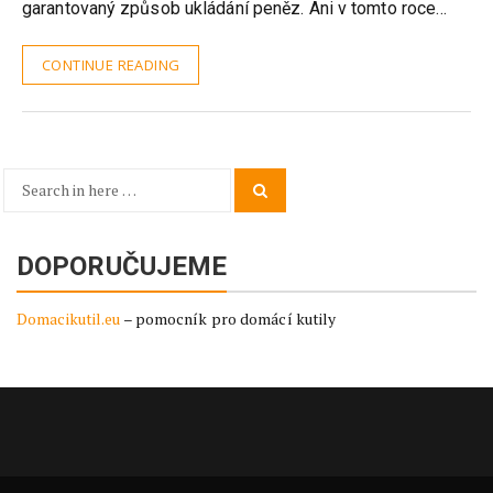
garantovaný způsob ukládání peněz. Ani v tomto roce…
CONTINUE READING
Search
Search
for:
DOPORUČUJEME
Domacikutil.eu
– pomocník pro domácí kutily