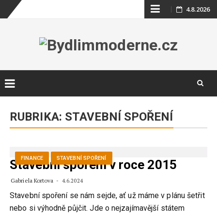
Skip
4.8.2026
to
content
Skip
to
RUBRIKA:
STAVEBNÍ SPOŘENÍ
content
FINANCE
STAVEBNÍ SPOŘENÍ
Stavební spoření v roce 2015
Gabriela Kortova
4.6.2024
Stavební spoření se nám sejde, ať už máme v plánu šetřit
nebo si výhodně půjčit. Jde o nejzajímavější státem