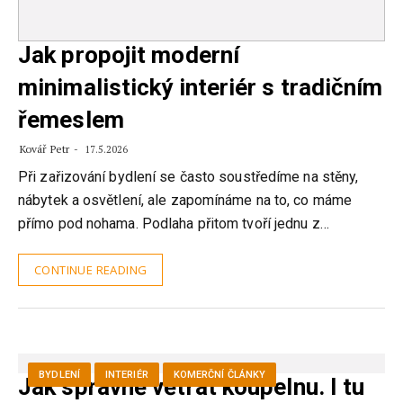
Jak propojit moderní
minimalistický interiér s tradičním
řemeslem
Kovář Petr
17.5.2026
Při zařizování bydlení se často soustředíme na stěny,
nábytek a osvětlení, ale zapomínáme na to, co máme
přímo pod nohama. Podlaha přitom tvoří jednu z…
CONTINUE READING
BYDLENÍ
INTERIÉR
KOMERČNÍ ČLÁNKY
Jak správně větrat koupelnu. I tu