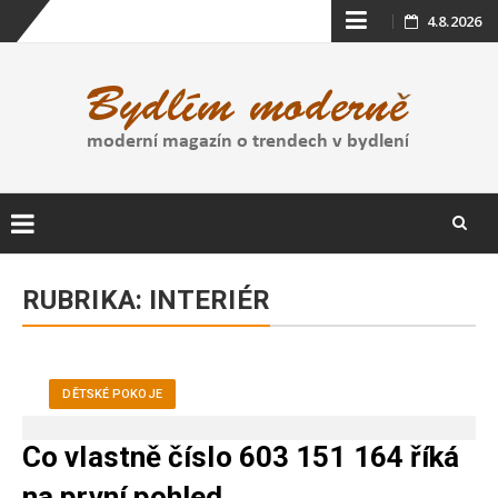
Skip
4.8.2026
to
content
Skip
to
RUBRIKA:
INTERIÉR
content
DĚTSKÉ POKOJE
Co vlastně číslo 603 151 164 říká
na první pohled