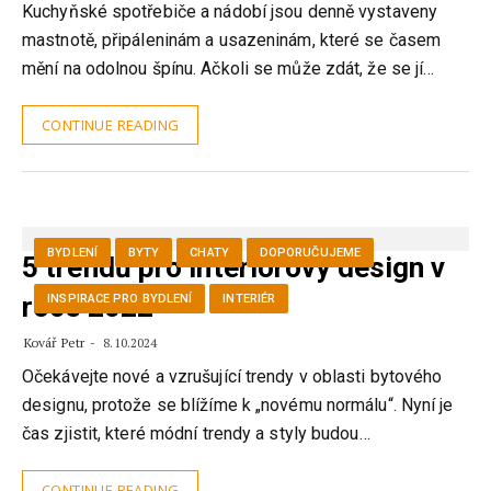
Kuchyňské spotřebiče a nádobí jsou denně vystaveny
mastnotě, připáleninám a usazeninám, které se časem
mění na odolnou špínu. Ačkoli se může zdát, že se jí…
CONTINUE READING
BYDLENÍ
BYTY
CHATY
DOPORUČUJEME
5 trendů pro interiorový design v
roce 2022
INSPIRACE PRO BYDLENÍ
INTERIÉR
Kovář Petr
8.10.2024
Očekávejte nové a vzrušující trendy v oblasti bytového
designu, protože se blížíme k „novému normálu“. Nyní je
čas zjistit, které módní trendy a styly budou…
CONTINUE READING