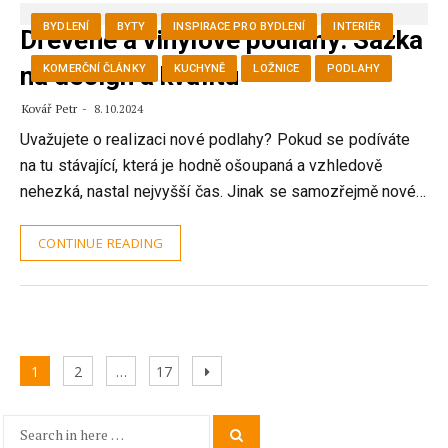
BYDLENÍ
BYTY
INSPIRACE PRO BYDLENÍ
INTERIÉR
Dřevěné a vinylové podlahy: Sázka
na design a kvalitu
KOMERČNÍ ČLÁNKY
KUCHYNĚ
LOŽNICE
PODLAHY
Kovář Petr
8.10.2024
Uvažujete o realizaci nové podlahy? Pokud se podíváte
na tu stávající, která je hodně ošoupaná a vzhledově
nehezká, nastal nejvyšší čas. Jinak se samozřejmě nové…
CONTINUE READING
Stránkování
Page
Page
Page
Next
1
2
…
17
příspěvků
page
Search
Search