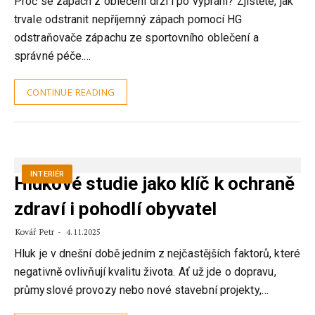
Proč se zápach z oblečení drží i po vyprání? Zjistěte, jak
trvale odstranit nepříjemný zápach pomocí HG
odstraňovače zápachu ze sportovního oblečení a
správné péče.…
CONTINUE READING
INTERIÉR
Hlukové studie jako klíč k ochraně
zdraví i pohodlí obyvatel
Kovář Petr
4.11.2025
Hluk je v dnešní době jedním z nejčastějších faktorů, které
negativně ovlivňují kvalitu života. Ať už jde o dopravu,
průmyslové provozy nebo nové stavební projekty,…