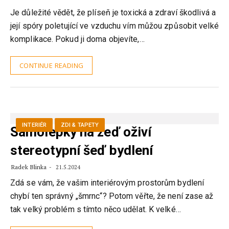
Je důležité vědět, že plíseň je toxická a zdraví škodlivá a
její spóry poletující ve vzduchu vím můžou způsobit velké
komplikace. Pokud ji doma objevíte,…
CONTINUE READING
INTERIÉR
ZDI & TAPETY
Samolepky na zeď oživí
stereotypní šeď bydlení
Radek Blinka
21.5.2024
Zdá se vám, že vašim interiérovým prostorům bydlení
chybí ten správný „šmrnc“? Potom věřte, že není zase až
tak velký problém s tímto něco udělat. K velké…