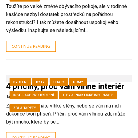
Toužíte po velké změně obývacího pokoje, ale v rodinné
kasičce nezbyl dostatek prostředků na pořádnou
rekonstrukci? I tak můžete dosáhnout uspokojivého
výsledku. Inspirujte se následujícími…
CONTINUE READING
BYDLENÍ
BYTY
CHATY
DOMY
4 příčiny, proč vám vlhne interiér
INSPIRACE PRO BYDLENÍ
TIPY & PRAKTICKÉ INFORMACE
JanaPK
20.8.2024
Zjistili jste, že máte vlhké stěny, nebo se vám na nich
ZDI & TAPETY
dokonce tvoří plíseň. Příčin, proč vám vlhnou zdi, může
být mnoho, které by se…
CONTINUE READING