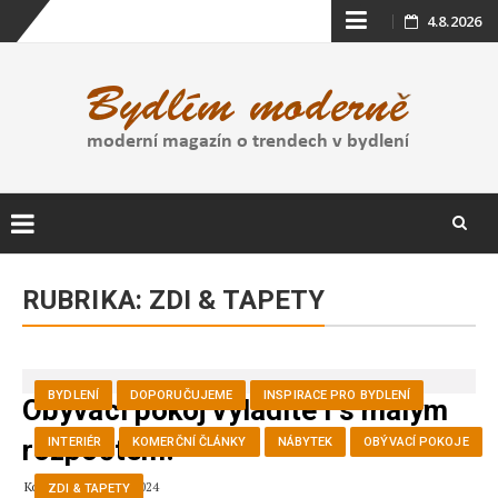
Skip
4.8.2026
to
content
Skip
to
RUBRIKA:
ZDI & TAPETY
content
BYDLENÍ
DOPORUČUJEME
INSPIRACE PRO BYDLENÍ
Obývací pokoj vyladíte i s malým
rozpočtem!
INTERIÉR
KOMERČNÍ ČLÁNKY
NÁBYTEK
OBÝVACÍ POKOJE
Kovář Petr
24.9.2024
ZDI & TAPETY