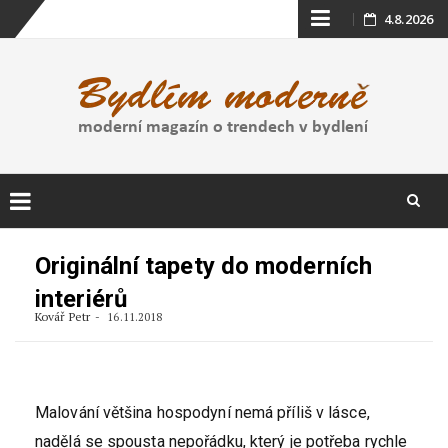
Skip
4.8.2026
to
content
Skip
to
Originální tapety do moderních
content
interiérů
Kovář Petr
16.11.2018
Malování většina hospodyní nemá příliš v lásce,
nadělá se spousta nepořádku, který je potřeba rychle