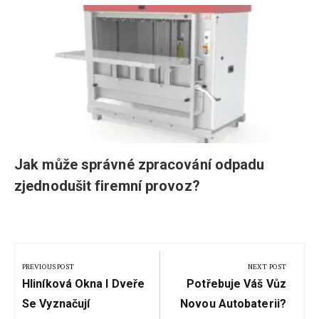
Jak může správné zpracování odpadu
zjednodušit firemní provoz?
Navigace
pro
PREVIOUS POST
NEXT POST
Previous
Next
příspěvek
Hliníková Okna I Dveře
Potřebuje Váš Vůz
Post:
Post:
Se Vyznačují
Novou Autobaterii?