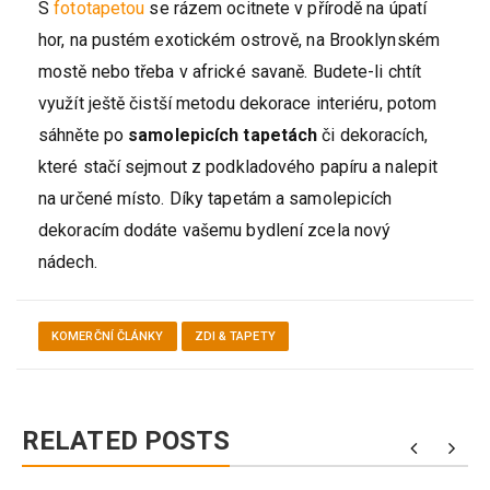
S
fototapetou
se rázem ocitnete v přírodě na úpatí
hor, na pustém exotickém ostrově, na Brooklynském
mostě nebo třeba v africké savaně. Budete-li chtít
využít ještě čistší metodu dekorace interiéru, potom
sáhněte po
samolepicích tapetách
či dekoracích,
které stačí sejmout z podkladového papíru a nalepit
na určené místo. Díky tapetám a samolepicích
dekoracím dodáte vašemu bydlení zcela nový
nádech.
KOMERČNÍ ČLÁNKY
ZDI & TAPETY
RELATED POSTS