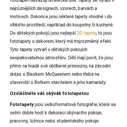
fototapet nahrazují umělecká díla. Tapety se vyrábí v
nejrůznějších designech, vzorech, barvách a
motivech. Dokonce jsou některé tapety vhodné i do
vlhkého prostředí, například do koupelny či kuchyně.
Do dětských pokojů jsou nejlepší
3D tapety
, to jsou
fototapety s dekorem, který má trojrozměrný efekt.
Tyto tapety vytváří v dětských pokojích
neopakovatelnou atmosféru. Děti mají pocit, že jsou
přímo na hradě své oblíbené princezny, na závodní
dráze s Bleskem McQueenem nebo třeba na
staveništi s Bořkem stavitelem a jeho kamarády.
Ozvláštněte váš obývák fototapetou
Fototapety
jsou velkoformátové fotografie, které se
velmi dobře hodí k dekoraci obývacího pokoje,
pracovny, ložnice nebo studentského pokoje.