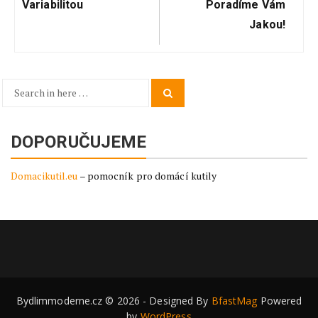
Variabilitou
Poradíme Vám
Jakou!
Search
Search
for:
DOPORUČUJEME
Domacikutil.eu
– pomocník pro domácí kutily
Bydlimmoderne.cz © 2026 - Designed By
BfastMag
Powered
by
WordPress