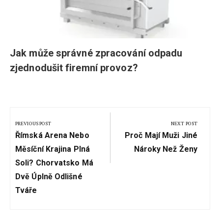
Jak může správné zpracování odpadu
zjednodušit firemní provoz?
Navigace
pro
PREVIOUS POST
NEXT POST
Previous
Next
příspěvek
Římská Arena Nebo
Proč Mají Muži Jiné
Post:
Post:
Měsíční Krajina Plná
Nároky Než Ženy
Soli? Chorvatsko Má
Dvě Úplně Odlišné
Tváře