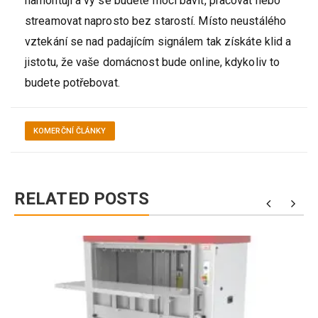
namontují a vy se budete moci bavit, pracovat nebo
streamovat naprosto bez starostí. Místo neustálého
vztekání se nad padajícím signálem tak získáte klid a
jistotu, že vaše domácnost bude online, kdykoliv to
budete potřebovat.
KOMERČNÍ ČLÁNKY
RELATED POSTS