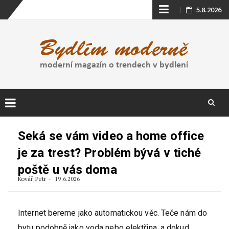
Skip
5.8.2026
to
content
Skip
to
Seká se vám video a home office
content
je za trest? Problém bývá v tiché
poště u vás doma
Kovář Petr
19.6.2026
Internet bereme jako automatickou věc. Teče nám do
bytu podobně jako voda nebo elektřina, a dokud