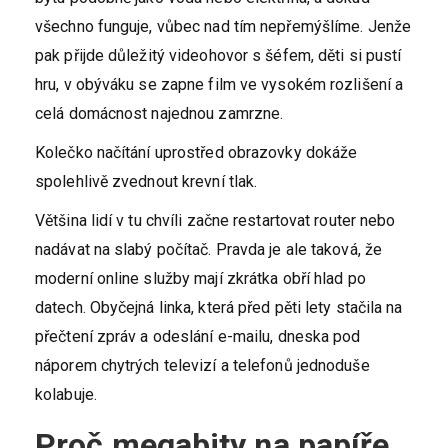
všechno funguje, vůbec nad tím nepřemýšlíme. Jenže
pak přijde důležitý videohovor s šéfem, děti si pustí
hru, v obýváku se zapne film ve vysokém rozlišení a
celá domácnost najednou zamrzne.
Kolečko načítání uprostřed obrazovky dokáže
spolehlivě zvednout krevní tlak.
Většina lidí v tu chvíli začne restartovat router nebo
nadávat na slabý počítač. Pravda je ale taková, že
moderní online služby mají zkrátka obří hlad po
datech. Obyčejná linka, která před pěti lety stačila na
přečtení zpráv a odeslání e-mailu, dneska pod
náporem chytrých televizí a telefonů jednoduše
kolabuje.
Proč megabity na papíře