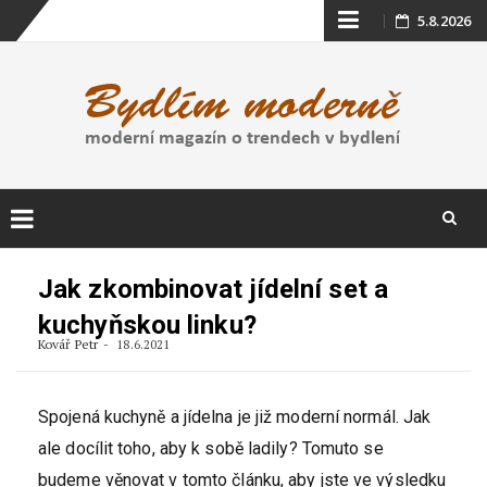
Skip
5.8.2026
to
content
Skip
to
Jak zkombinovat jídelní set a
content
kuchyňskou linku?
Kovář Petr
18.6.2021
Spojená kuchyně a jídelna je již moderní normál. Jak
ale docílit toho, aby k sobě ladily? Tomuto se
budeme věnovat v tomto článku, aby jste ve výsledku