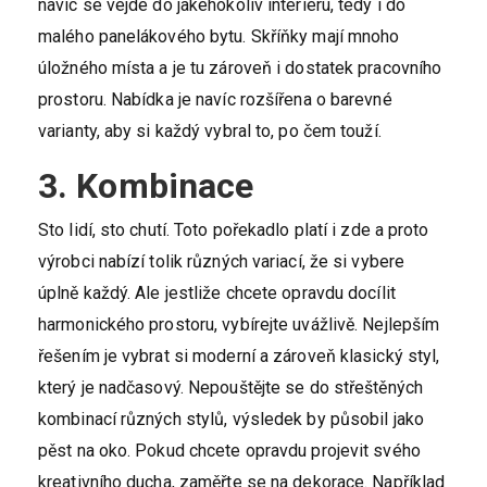
navíc se vejde do jakéhokoliv interiéru, tedy i do
malého panelákového bytu. Skříňky mají mnoho
úložného místa a je tu zároveň i dostatek pracovního
prostoru. Nabídka je navíc rozšířena o barevné
varianty, aby si každý vybral to, po čem touží.
3. Kombinace
Sto lidí, sto chutí. Toto pořekadlo platí i zde a proto
výrobci nabízí tolik různých variací, že si vybere
úplně každý. Ale jestliže chcete opravdu docílit
harmonického prostoru, vybírejte uvážlivě. Nejlepším
řešením je vybrat si moderní a zároveň klasický styl,
který je nadčasový. Nepouštějte se do střeštěných
kombinací různých stylů, výsledek by působil jako
pěst na oko. Pokud chcete opravdu projevit svého
kreativního ducha, zaměřte se na dekorace. Například