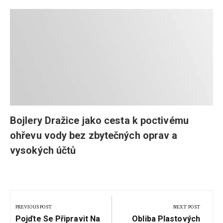
Bojlery Dražice jako cesta k poctivému
ohřevu vody bez zbytečných oprav a
vysokých účtů
Navigace
pro
PREVIOUS POST
NEXT POST
Previous
Next
příspěvek
Pojďte Se Připravit Na
Obliba Plastových