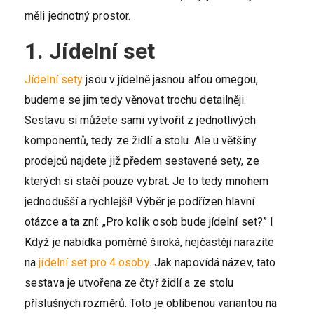
měli jednotný prostor.
1. Jídelní set
Jídelní sety
jsou v jídelně jasnou alfou omegou,
budeme se jim tedy věnovat trochu detailněji.
Sestavu si můžete sami vytvořit z jednotlivých
komponentů, tedy ze židlí a stolu. Ale u většiny
prodejců najdete již předem sestavené sety, ze
kterých si stačí pouze vybrat. Je to tedy mnohem
jednodušší a rychlejší! Výběr je podřízen hlavní
otázce a ta zní: „Pro kolik osob bude jídelní set?” I
Když je nabídka poměrně široká, nejčastěji narazíte
na
jídelní set pro 4 osoby
. Jak napovídá název, tato
sestava je utvořena ze čtyř židlí a ze stolu
příslušných rozměrů. Toto je oblíbenou variantou na