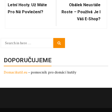
Post:
Post:
Letní Hosty. Už Máte
Obálek Neustále
Pro Ně Povlečení?
Roste – Používá Je I
Váš E-Shop?
Search
Search
for:
DOPORUČUJEME
Domacikutil.eu
– pomocník pro domácí kutily