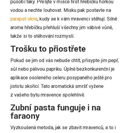
působí taky. Přelijte v misce hrst hřebíčku horkou
vodou a nechte louhovat. Misku pak postavte na
parapet okna
, kudy se k vám mravenci stěhují. Silné
aroma hřebíčku přehluší všechny jim vábivé vůně,
takže si to stěhování rozmyslí.
Trošku to přiostřete
Pokud se jim od vás nebude chtít, přisypte jim pepř,
sůl nebo pálivou papriku. Úplně bezkonkurenční je
aplikace osoleného celeru posypaného ještě pro
jistotu skořicí. Tato aromatická smršť vyžene
z vašeho bytu mravence spolehlivě.
Zubní pasta funguje i na
faraony
Vyzkoušená metoda, jak se zbavit mravenců, a to i