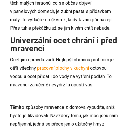
těch malých faraonů, co se občas objeví
v panelových domech, je zubní pasta s přídavkem
máty. Tu vytlačte do škvírek, kudy k vám přicházejí.
Přes tuhle překážku už se jim k vám chtít nebude.
Univerzální ocet chrání i před
mravenci
Ocet jim opravdu vadí. Nejlepší obranou proti nim je
otřít všechny
pracovní plochy v kuchyni
octovou
vodou a ocet přidat i do vody na vytření podlah. To
mravenci zaručeně nevydrží a opustí vás.
Těmito způsoby mravence z domova vypudíte, aniž
byste je likvidovali. Navzdory tomu, jak moc jsou nám
nepříjemní, jedná se přece jen o užitečný hmyz.