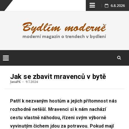
Skip
6.8.2026
to
content
Skip
to
Jak se zbavit mravenců v bytě
content
JanaPK
9.7.2024
Patří k nezvaným hostům a jejich přítomnost nás
rozhodně netěší. Mravenci si k nám nachází
cestu vlastně náhodou, řízeni svým výborně
vyvinutým čichem jdou za potravou. Pokud mají