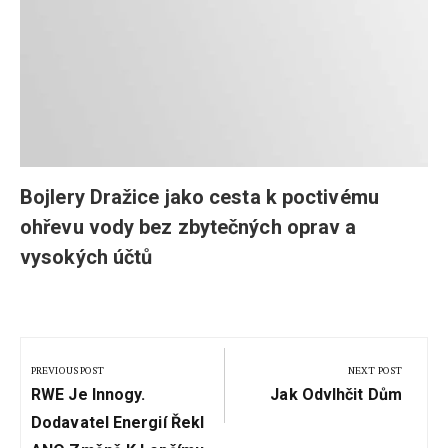
Bojlery Dražice jako cesta k poctivému
ohřevu vody bez zbytečných oprav a
vysokých účtů
Navigace
pro
PREVIOUS POST
NEXT POST
Previous
Next
příspěvek
RWE Je Innogy.
Jak Odvlhčit Dům
Post:
Post:
Dodavatel Energií Řekl