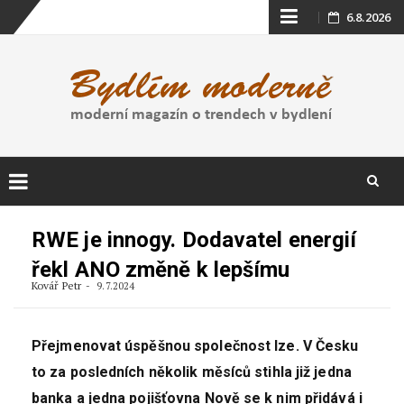
Skip
6.8.2026
to
content
Skip
to
RWE je innogy. Dodavatel energií
content
řekl ANO změně k lepšímu
Kovář Petr
9.7.2024
Přejmenovat úspěšnou společnost lze. V Česku
to za posledních několik měsíců stihla již jedna
banka a jedna pojišťovna
Nově se k nim přidává i