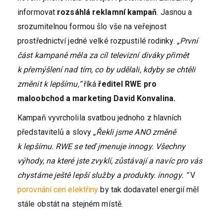
informovat
rozsáhlá reklamní kampaň
. Jasnou a
srozumitelnou formou šlo vše na veřejnost
prostřednictví jedné velké rozpustilé rodinky.
„První
část kampaně měla za cíl televizní diváky přimět
k přemýšlení nad tím, co by udělali, kdyby se chtěli
změnit k lepšímu,“
říká
ředitel RWE pro
maloobchod a marketing David Konvalina.
Kampaň vyvrcholila svatbou jednoho z hlavních
představitelů a slovy
„Řekli jsme ANO změně
k lepšímu. RWE se teď jmenuje innogy. Všechny
výhody, na které jste zvyklí, zůstávají a navíc pro vás
chystáme ještě lepší služby a produkty. innogy. “
V
porovnání cen elektřiny
by tak dodavatel energií měl
stále obstát na stejném místě.