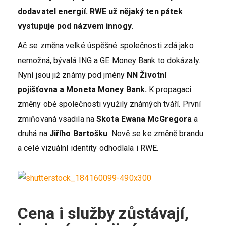
dodavatel energií. RWE už nějaký ten pátek
vystupuje pod názvem innogy.
Ač se změna velké úspěšné společnosti zdá jako
nemožná, bývalá ING a GE Money Bank to dokázaly.
Nyní jsou již známy pod jmény
NN Životní
pojišťovna a Moneta Money Bank.
K propagaci
změny obě společnosti využily známých tváří. První
zmiňovaná vsadila na
Skota Ewana McGregora
a
druhá na
Jiřího Bartošku
. Nově se ke změně brandu
a celé vizuální identity odhodlala i RWE.
Cena i služby zůstávají,