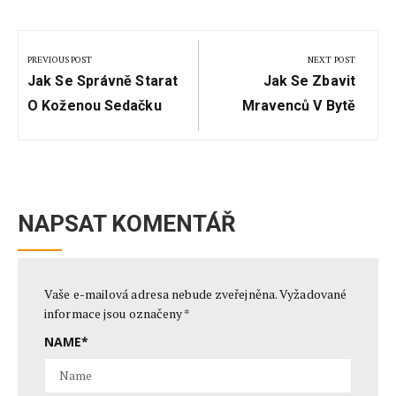
Navigace
pro
PREVIOUS POST
NEXT POST
Previous
Next
příspěvek
Jak Se Správně Starat
Jak Se Zbavit
Post:
Post:
O Koženou Sedačku
Mravenců V Bytě
NAPSAT KOMENTÁŘ
Vaše e-mailová adresa nebude zveřejněna.
Vyžadované
informace jsou označeny
*
NAME
*