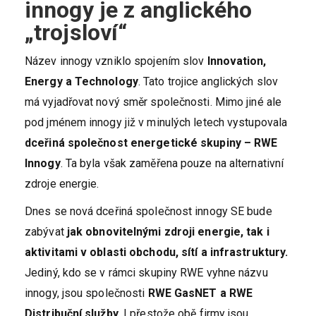
innogy je z anglického
„trojsloví“
Název innogy vzniklo spojením slov
Innovation,
Energy a Technology
. Tato trojice anglických slov
má vyjadřovat nový směr společnosti. Mimo jiné ale
pod jménem innogy již v minulých letech vystupovala
dceřiná společnost energetické skupiny – RWE
Innogy
. Ta byla však zaměřena pouze na alternativní
zdroje energie.
Dnes se nová dceřiná společnost innogy SE bude
zabývat
jak
obnovitelnými zdroji energie, tak i
aktivitami v oblasti obchodu, sítí a infrastruktury.
Jediný, kdo se v rámci skupiny RWE vyhne názvu
innogy, jsou společnosti
RWE GasNET a RWE
Distribuční služby
. I přestože obě firmy jsou