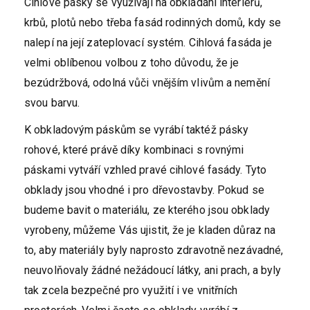
Cihlové pásky se využívají na obkládání interiérů,
krbů, plotů nebo třeba fasád rodinných domů, kdy se
nalepí na její zateplovací systém. Cihlová fasáda je
velmi oblíbenou volbou z toho důvodu, že je
bezúdržbová, odolná vůči vnějším vlivům a nemění
svou barvu.
K obkladovým páskům se vyrábí taktéž pásky
rohové, které právě díky kombinaci s rovnými
páskami vytváří vzhled pravé cihlové fasády. Tyto
obklady jsou vhodné i pro dřevostavby. Pokud se
budeme bavit o materiálu, ze kterého jsou obklady
vyrobeny, můžeme Vás ujistit, že je kladen důraz na
to, aby materiály byly naprosto zdravotně nezávadné,
neuvolňovaly žádné nežádoucí látky, ani prach, a byly
tak zcela bezpečné pro využití i ve vnitřních