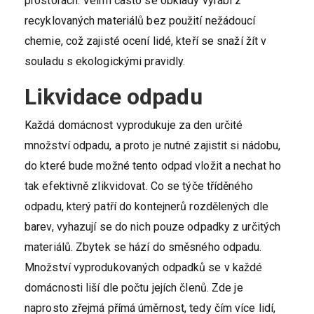
prostorách. Velmi často se obklady vyrábí z
recyklovaných materiálů bez použití nežádoucí
chemie, což zajisté ocení lidé, kteří se snaží žít v
souladu s ekologickými pravidly.
Likvidace odpadu
Každá domácnost vyprodukuje za den určité
množství odpadu, a proto je nutné zajistit si nádobu,
do které bude možné tento odpad vložit a nechat ho
tak efektivně zlikvidovat. Co se týče tříděného
odpadu, který patří do kontejnerů rozdělených dle
barev, vyhazují se do nich pouze odpadky z určitých
materiálů. Zbytek se hází do směsného odpadu.
Množství vyprodukovaných odpadků se v každé
domácnosti liší dle počtu jejích členů. Zde je
naprosto zřejmá přímá úměrnost, tedy čím více lidí,