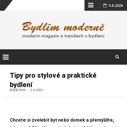
Skip
5.8.2026
to
content
Skip
to
Tipy pro stylové a praktické
content
bydlení
Kovář Petr
2.4.2024
Chcete si zvelebit byt nebo domek a přemýšlíte,