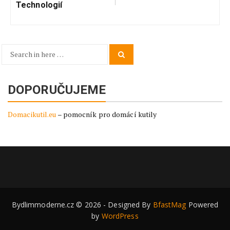
Technologií
Search
Search
for:
DOPORUČUJEME
Domacikutil.eu
– pomocník pro domácí kutily
Bydlimmoderne.cz © 2026 - Designed By
BfastMag
Powered
by
WordPress