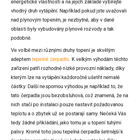
energetické vlastnosti a na jejich základě vybírejte
vhodný druh vytápění. Například pokud jste uvažovali
nad plynovým topením, je nezbytné, aby v dané
oblasti byly vybudovány plynové rozvody a tak
podobně.
Ve volbě mezi různými druhy topení je skvělým
adeptem
tepelné čerpadlo
. K velkým výhodám těchto
zařízení patří rozhodně nízké provozní náklady, díky
kterým lze na vytápění každoročně ušetřit nemalé
částky. Další nespornou výhodou je například to, že
tato čerpadla jsou bezobsluhová, což znamená, že na
nich stačí po instalaci pouze nastavit požadovanou
teplotu a o zbytek už se postarají samy. Nečeká Vás
tedy žádné přikládání, jako tomu je u topení tuhými
palivy. Kromě toho jsou tepelná čerpadla šetrnější k