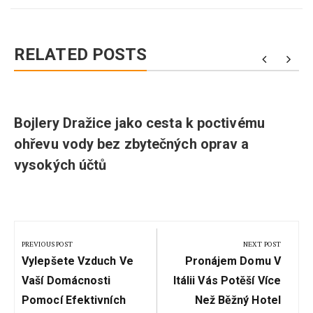
RELATED POSTS
Bojlery Dražice jako cesta k poctivému
ohřevu vody bez zbytečných oprav a
vysokých účtů
Navigace
pro
PREVIOUS POST
NEXT POST
Previous
Next
příspěvek
Vylepšete Vzduch Ve
Pronájem Domu V
Post:
Post:
Vaší Domácnosti
Itálii Vás Potěší Více
Pomocí Efektivních
Než Běžný Hotel