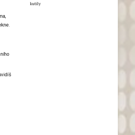
kutily
ma,
ekne.
čního
vidíš