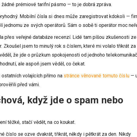
o žádné prémiové tarifní pásmo — to je dobrá zpráva.
ěryhodný. Mobilní čísla si dnes může zaregistrovat kdokoli — fir
idělí jednomu ze svých operátorů. Sám o sobě ti operátor moc neř
la přes veřejné databáze recenzí. Lidé tam píšou zkušenosti ze
tr. Zkoušel jsem to minulý rok s číslem, které mi volalo třikrát za
ěděl, že jde o průzkum spokojenosti od jednoho telekomunika
hodnutí, ale aspoň jsem věděl, co čekat.
ostatních volajících přímo na
stránce věnované tomuto číslu
— u
prověřili před vámi.
hová, když jde o spam nebo
ní těžké, stačí vědět, na co koukat.
 číslo se ozve dvakrát, třikrát, někdy i pětkrát za den. Nikdy