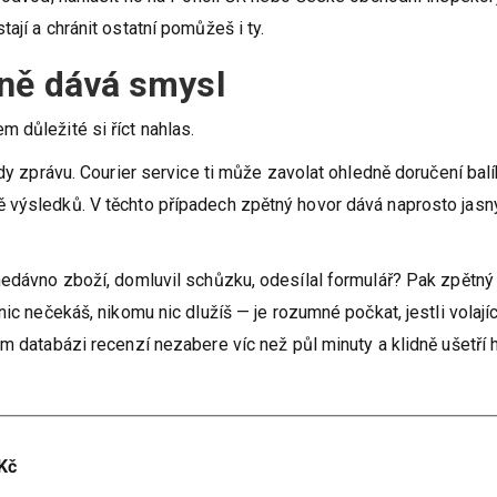
ají a chránit ostatní pomůžeš i ty.
čně dává smysl
 důležité si říct nahlas.
ždy zprávu. Courier service ti může zavolat ohledně doručení balí
 výsledků. V těchto případech zpětný hovor dává naprosto jasn
nedávno zboží, domluvil schůzku, odesílal formulář? Pak zpětný
ic nečekáš, nikomu nic dlužíš — je rozumné počkat, jestli volajíc
om databázi recenzí nezabere víc než půl minuty a klidně ušetří
Kč