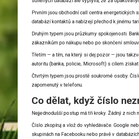
sdílených databází ale vyplývá, že za opakovanými 
Prvním jsou obchodní call centra energetických s
databází kontaktů a nabízejí přechod k jinému tar
Druhým typem jsou průzkumy spokojenosti. Banky, p
zákazníkům po nákupu nebo po skončení smlouvy. 
Třetím — a tím, na který si dej pozor — jsou takzv
autoritu (banka, policie, Microsoft) s cílem získat
Čtvrtým typem jsou prostě soukromé osoby. Číslo
zapomenutý v telefonu.
Co dělat, když číslo ne
Nejjednodušší postup má tři kroky. Žádný z nich 
Číslo zkopíruj a vlož do vyhledávače. Google nebo
skupinách na Facebooku nebo právě v databázích 