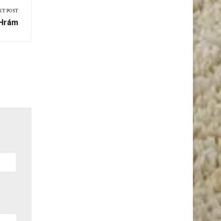
XT POST
 Hrám