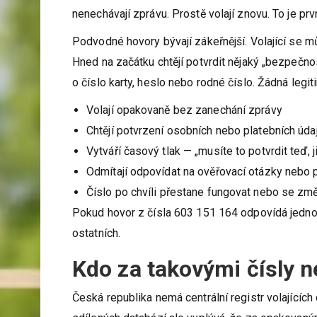
nenechávají zprávu. Prostě volají znovu. To je prv
Podvodné hovory bývají zákeřnější. Volající se mů
Hned na začátku chtějí potvrdit nějaký „bezpečnos
o číslo karty, heslo nebo rodné číslo. Žádná legit
Volají opakovaně bez zanechání zprávy
Chtějí potvrzení osobních nebo platebních úda
Vytváří časový tlak — „musíte to potvrdit teď,
Odmítají odpovídat na ověřovací otázky nebo p
Číslo po chvíli přestane fungovat nebo se zm
Pokud hovor z čísla 603 151 164 odpovídá jednom
ostatních.
Kdo za takovými čísly ne
Česká republika nemá centrální registr volajících 