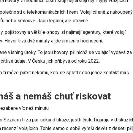
hovory z mobilních čísel stojí nejčastěji čtyři typy volajících.
polečností a telekomunikačních firem. Volají cíleně z nakoupen
ifu nebo smlouvě. Jsou legální, ale otravné.
ojišťovny a větší e-shopy si najímají agentury, které volají
Hovor trvá dvě minuty a jde jim jen o hodnocení.
ané vishing útoky. To jsou hovory, při nichž se volající vydává za
 citlivé údaje. V Česku jich přibývá od roku 2022.
 ti může patřit někomu, kdo se spletl nebo jehož kontakt máš
znáš a nemáš chuť riskovat
nezabere víc než minutu.
 Seznam ti za pár sekund ukáže, jestli číslo figuruje v diskuzíc
recenzí volajících. Tohle samo o sobě vyřeší devět z deseti př