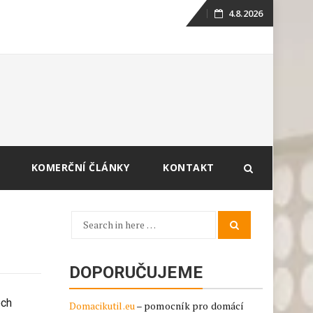
4.8.2026
Skip
to
content
KOMERČNÍ ČLÁNKY
KONTAKT
Search
Search
for:
DOPORUČUJEME
ech
Domacikutil.eu
– pomocník pro domácí