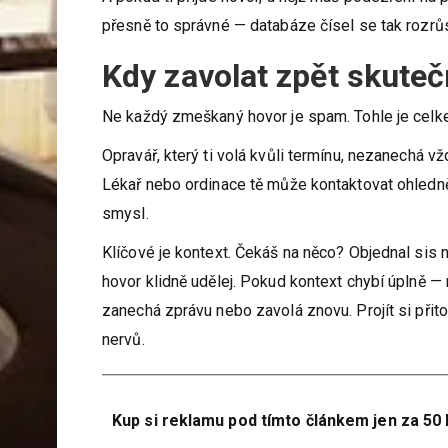
přesně to správné — databáze čísel se tak rozrůst
Kdy zavolat zpět skute
Ne každý zmeškaný hovor je spam. Tohle je celkem
Opravář, který ti volá kvůli termínu, nezanechá v
Lékař nebo ordinace tě může kontaktovat ohledně
smysl.
Klíčové je kontext. Čekáš na něco? Objednal sis 
hovor klidně udělej. Pokud kontext chybí úplně — n
zanechá zprávu nebo zavolá znovu. Projít si přit
nervů.
Kup si reklamu pod tímto článkem jen za 50 