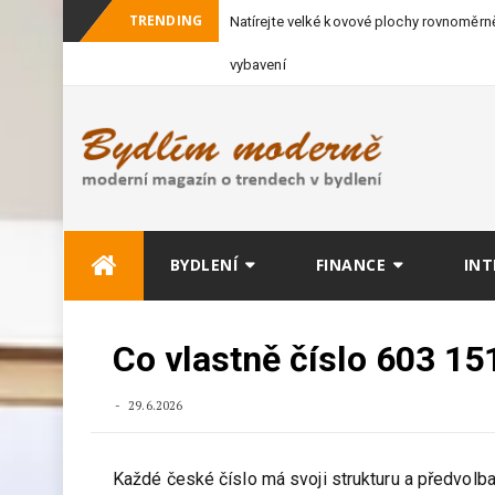
TRENDING
Natírejte velké kovové plochy rovnoměrně
vybavení
Skip
BYDLENÍ
FINANCE
INT
to
content
Co vlastně číslo 603 15
29.6.2026
Každé české číslo má svoji strukturu a předvolba 