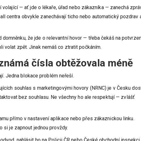
í volající — ať jde o lékaře, úřad nebo zákazníka — zanechá zprá
ll centra obvykle zanechávají ticho nebo automatický pozdrav 
 domněnku, že jde o relevantní hovor — třeba čekáš na potvrzen
 volat zpět. Jinak nemáš co ztratit počkáním.
 neznámá čísla obtěžovala méně
dají. Jedna blokace problém neřeší.
ujících souhlas s marketingovými hovory (NRNC) je v Česku do
ntaktovat bez souhlasu. Ne všechny ho ale respektují — zvlášť
pamu přímo v nastavení aplikace nebo přes zákaznickou linku.
o si je zapnout jednou provždy.
 podvod, nahlásit ho na Policii ČR nebo České obchodní inspekci 