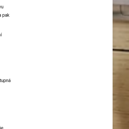
vu
a pak
í
stupná
je