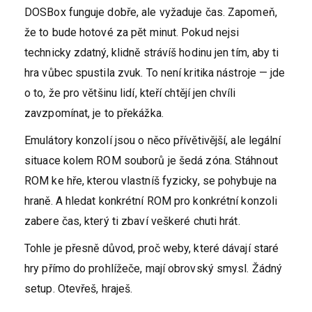
DOSBox funguje dobře, ale vyžaduje čas. Zapomeň,
že to bude hotové za pět minut. Pokud nejsi
technicky zdatný, klidně strávíš hodinu jen tím, aby ti
hra vůbec spustila zvuk. To není kritika nástroje — jde
o to, že pro většinu lidí, kteří chtějí jen chvíli
zavzpomínat, je to překážka.
Emulátory konzolí jsou o něco přívětivější, ale legální
situace kolem ROM souborů je šedá zóna. Stáhnout
ROM ke hře, kterou vlastníš fyzicky, se pohybuje na
hraně. A hledat konkrétní ROM pro konkrétní konzoli
zabere čas, který ti zbaví veškeré chuti hrát.
Tohle je přesně důvod, proč weby, které dávají staré
hry přímo do prohlížeče, mají obrovský smysl. Žádný
setup. Otevřeš, hraješ.