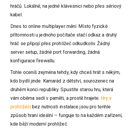
hráčů. Lokálně, na jedné klávesnici nebo přes sériový
kabel.
Dnes to online multiplayer mění. Místo fyzické
přítomnosti u jednoho počítače stačí odkaz a druhý
hráč se připojí přes prohlížeč odkudkoliv. Žádný
server setup, žádné port forwarding, žádná
konfigurace firewallu.
Tohle oceníš zejména tehdy, kdy chceš hrát s někým,
kdo bydlí jinde. Kamarád z dětství, sourozenec na
druhém konci republiky. Spustíte starou hru, která
vám oběma sedí v paměti, a prostě hrajete.
Hry v
prohlížeči
bez nutnosti instalace jsou pro tenhle
způsob hraní ideální — funguje to na každém zařízení,
kde běží moderní prohlížeč.