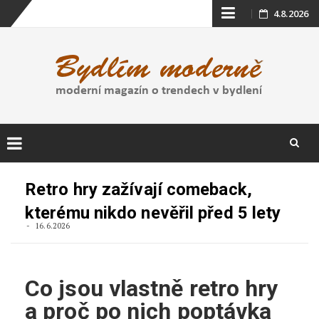
Skip
4.8.2026
to
content
Skip
to
Retro hry zažívají comeback,
content
kterému nikdo nevěřil před 5 lety
16.6.2026
Co jsou vlastně retro hry
a proč po nich poptávka