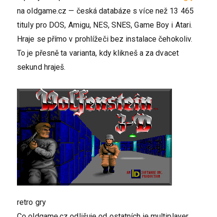
na oldgame.cz — česká databáze s více než 13 465
tituly pro DOS, Amigu, NES, SNES, Game Boy i Atari.
Hraje se přímo v prohlížeči bez instalace čehokoliv.
To je přesně ta varianta, kdy klikneš a za dvacet
sekund hraješ.
retro gry
Co oldgame.cz odlišuje od ostatních je multiplayer