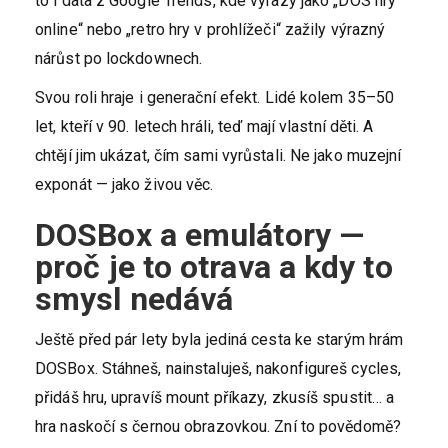
to i data z Google Trends, kde výrazy jako „DOS hry
online“ nebo „retro hry v prohlížeči“ zažily výrazný
nárůst po lockdownech.
Svou roli hraje i generační efekt. Lidé kolem 35–50
let, kteří v 90. letech hráli, teď mají vlastní děti. A
chtějí jim ukázat, čím sami vyrůstali. Ne jako muzejní
exponát — jako živou věc.
DOSBox a emulátory —
proč je to otrava a kdy to
smysl nedává
Ještě před pár lety byla jediná cesta ke starým hrám
DOSBox. Stáhneš, nainstaluješ, nakonfigureš cycles,
přidáš hru, upravíš mount příkazy, zkusíš spustit… a
hra naskočí s černou obrazovkou. Zní to povědomě?