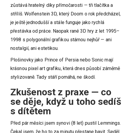
zůstává hratelný díky přímočarosti — tři tlačítka a
střílíš. Wolfenstein 3D, který Doom o rok předcházel,
je ještě jednodušší a stále funguje jako rychlá
přestávka od práce. Naopak rané 3D hry z let 1995–
1998 s polygonální grafikou stárnou nejhůř — ani
nostalgií, ani estetikou.
Plošinovky jako Prince of Persia nebo Sonic mají
krásnou pixel art grafiku, která dnes působí záměrně
stylizovaně. Tady stáří pomáhá, ne škodí.
Zkušenost z praxe — co
se děje, když u toho sedíš
s dítětem
Před pár měsíci jsem synovi (8 let) pustil Lemmings.
Čekal jsem, že ho to za minutu přestane bavit. Seděl