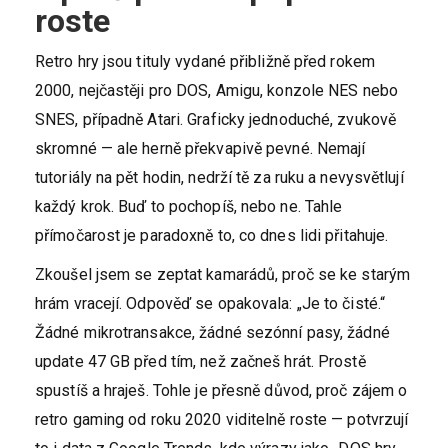
roste
Retro hry jsou tituly vydané přibližně před rokem
2000, nejčastěji pro DOS, Amigu, konzole NES nebo
SNES, případně Atari. Graficky jednoduché, zvukově
skromné — ale herně překvapivě pevné. Nemají
tutoriály na pět hodin, nedrží tě za ruku a nevysvětlují
každý krok. Buď to pochopíš, nebo ne. Tahle
přímočarost je paradoxně to, co dnes lidi přitahuje.
Zkoušel jsem se zeptat kamarádů, proč se ke starým
hrám vracejí. Odpověď se opakovala: „Je to čisté.“
Žádné mikrotransakce, žádné sezónní pasy, žádné
update 47 GB před tím, než začneš hrát. Prostě
spustíš a hraješ. Tohle je přesně důvod, proč zájem o
retro gaming od roku 2020 viditelně roste — potvrzují