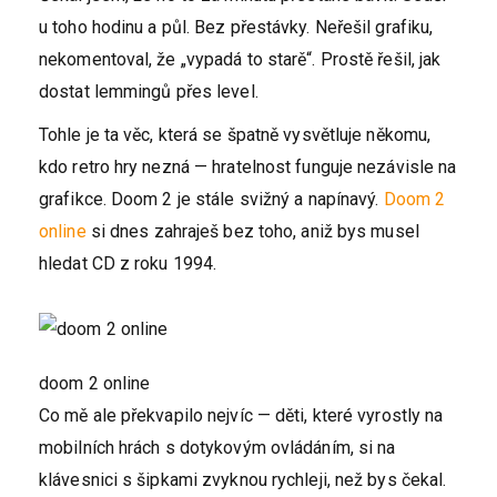
u toho hodinu a půl. Bez přestávky. Neřešil grafiku,
nekomentoval, že „vypadá to starě“. Prostě řešil, jak
dostat lemmingů přes level.
Tohle je ta věc, která se špatně vysvětluje někomu,
kdo retro hry nezná — hratelnost funguje nezávisle na
grafikce. Doom 2 je stále svižný a napínavý.
Doom 2
online
si dnes zahraješ bez toho, aniž bys musel
hledat CD z roku 1994.
doom 2 online
Co mě ale překvapilo nejvíc — děti, které vyrostly na
mobilních hrách s dotykovým ovládáním, si na
klávesnici s šipkami zvyknou rychleji, než bys čekal.