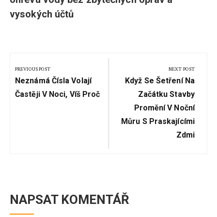
vysokých účtů
Navigace
pro
PREVIOUS POST
NEXT POST
Previous
Next
příspěvek
Neznámá Čísla Volají
Když Se Šetření Na
Post:
Post:
Častěji V Noci, Víš Proč
Začátku Stavby
Promění V Noční
Můru S Praskajícími
Zdmi
NAPSAT KOMENTÁŘ