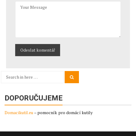
Search
Search
for:
DOPORUČUJEME
Domacikutil.eu
– pomocník pro domácí kutily