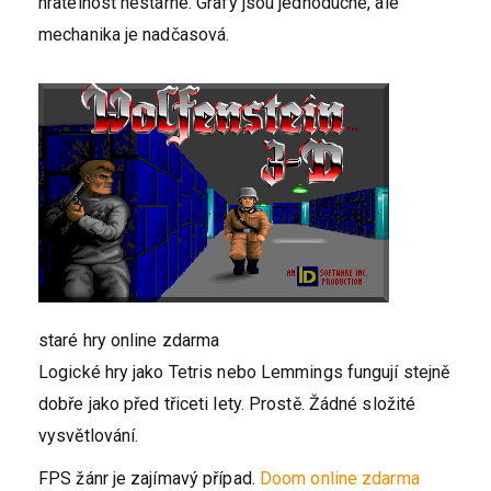
hratelnost nestárne. Grafy jsou jednoduché, ale
mechanika je nadčasová.
staré hry online zdarma
Logické hry jako Tetris nebo Lemmings fungují stejně
dobře jako před třiceti lety. Prostě. Žádné složité
vysvětlování.
FPS žánr je zajímavý případ.
Doom online zdarma