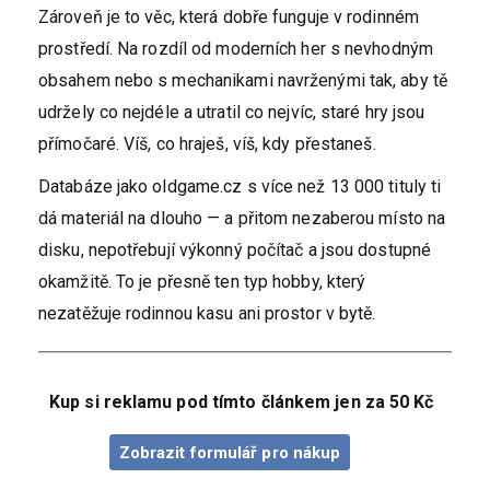
Zároveň je to věc, která dobře funguje v rodinném
prostředí. Na rozdíl od moderních her s nevhodným
obsahem nebo s mechanikami navrženými tak, aby tě
udržely co nejdéle a utratil co nejvíc, staré hry jsou
přímočaré. Víš, co hraješ, víš, kdy přestaneš.
Databáze jako oldgame.cz s více než 13 000 tituly ti
dá materiál na dlouho — a přitom nezaberou místo na
disku, nepotřebují výkonný počítač a jsou dostupné
okamžitě. To je přesně ten typ hobby, který
nezatěžuje rodinnou kasu ani prostor v bytě.
Kup si reklamu pod tímto článkem jen za 50 Kč
Zobrazit formulář pro nákup