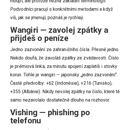
hloupí, ale protože nezná základní terminologii.
Podvodníci pracují s konkrétními metodami a když
víš, jak se jmenují, poznáš je rychleji.
Wangiri — zavolej zpátky a
přijdeš o peníze
Jedno zazvonění ze zahraničního čísla. Přesně jedno.
Nekdo doufá, že zavoláš zpátky ze zvědavosti. Číslo
je prémiová linka, za minutu spojení zaplatíš i stovky
korun. Tohle je wangiri — japonsky „jedno zazvonění“.
Časté předvolby: +62 (Indonésie), +216 (Tunisko),
+355 (Albánie). Nikdy nevolej zpátky na číslo, které tě
samo nezavolalo dostatečně dlouho na rozhovor.
Vishing — phishing po
telefonu