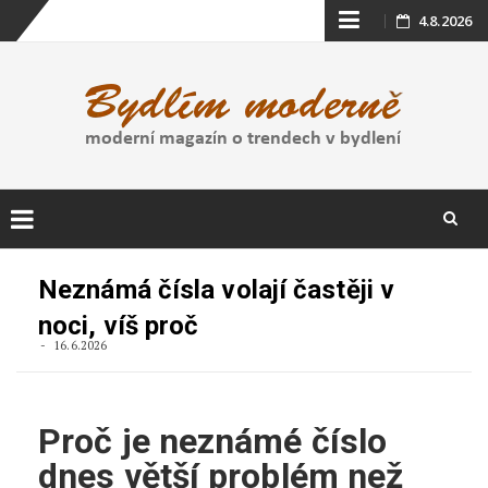
Skip
4.8.2026
to
content
Skip
to
Neznámá čísla volají častěji v
content
noci, víš proč
16.6.2026
Proč je neznámé číslo
dnes větší problém než