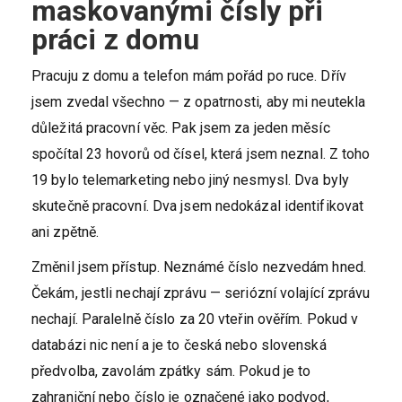
maskovanými čísly při
práci z domu
Pracuju z domu a telefon mám pořád po ruce. Dřív
jsem zvedal všechno — z opatrnosti, aby mi neutekla
důležitá pracovní věc. Pak jsem za jeden měsíc
spočítal 23 hovorů od čísel, která jsem neznal. Z toho
19 bylo telemarketing nebo jiný nesmysl. Dva byly
skutečně pracovní. Dva jsem nedokázal identifikovat
ani zpětně.
Změnil jsem přístup. Neznámé číslo nezvedám hned.
Čekám, jestli nechají zprávu — seriózní volající zprávu
nechají. Paralelně číslo za 20 vteřin ověřím. Pokud v
databázi nic není a je to česká nebo slovenská
předvolba, zavolám zpátky sám. Pokud je to
zahraniční nebo číslo je označené jako podvod,