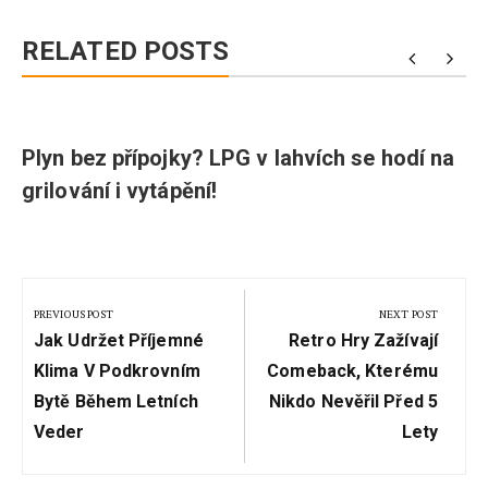
RELATED POSTS
Plyn bez přípojky? LPG v lahvích se hodí na
grilování i vytápění!
Navigace
pro
PREVIOUS POST
NEXT POST
Previous
Next
příspěvek
Jak Udržet Příjemné
Retro Hry Zažívají
Post:
Post:
Klima V Podkrovním
Comeback, Kterému
Bytě Během Letních
Nikdo Nevěřil Před 5
Veder
Lety