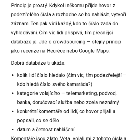
Princip je prostý. Kdykoli někomu přijde hovor z
podezřelého čísla a rozhodne se ho nahlásit, vytvoří
záznam. Ten pak vidí každý, kdo to číslo zadá do
vyhledávání. Čím víc lidí přispívá, tím přesnější
databáze je. Jde o crowdsourcing — stejný princip
jako recenze na Heuréce nebo Google Maps.
Dobrá databáze ti ukáže:
kolik lidí číslo hledalo (čím víc, tím podezřelejší —
kdo hledá číslo svého kamaráda?)
kategorie volajícího — telemarketing, podvod,
banka, doručovací služba nebo zcela neznámý
konkrétní komentáře od lidí, co hovor přijali a
popsali, co se dělo
datum a četnost nahlášení
Komentáře jsou zlato. Věta „volali mi z tohoto čísla a