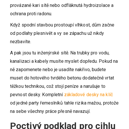
provázané kari sítě nebo odfláknutá hydroizolace a
ochrana proti radonu.
Když spodní stavbou prostoupí vlhkost, dům začne
od podlahy plesnivět a vy se zápachu už nikdy
nezbavíte.
A pak jsou tu inženýrské sítě. Na trubky pro vodu,
kanalizaci a kabely musíte myslet dopředu. Pokud na
ně zapomenete nebo je usadíte nakřivo, budete
muset do hotového tvrdého betonu dodatečně vrtat
těžkou technikou, což stojí peníze a narušuje to
pevnost desky. Kompletní
základové desky na klíč
od jedné party řemeslníků tahle rizika mažou, protože
na sebe všechny práce přesně navazují.
Poctivý podklad pro cihlu