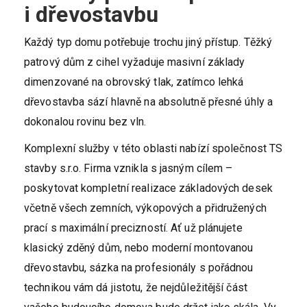
i dřevostavbu
Každý typ domu potřebuje trochu jiný přístup. Těžký
patrový dům z cihel vyžaduje masivní základy
dimenzované na obrovský tlak, zatímco lehká
dřevostavba sází hlavně na absolutně přesné úhly a
dokonalou rovinu bez vln.
Komplexní služby v této oblasti nabízí společnost TS
stavby s.r.o. Firma vznikla s jasným cílem –
poskytovat kompletní realizace základových desek
včetně všech zemních, výkopových a přidružených
prací s maximální precizností. Ať už plánujete
klasický zděný dům, nebo moderní montovanou
dřevostavbu, sázka na profesionály s pořádnou
technikou vám dá jistotu, že nejdůležitější část