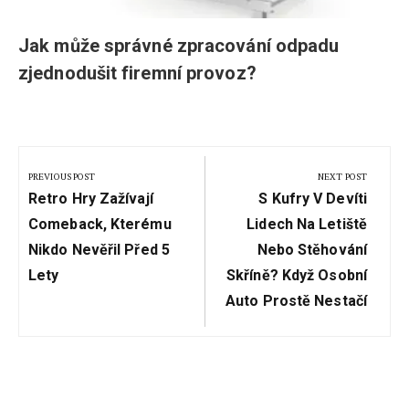
Jak může správné zpracování odpadu
zjednodušit firemní provoz?
Navigace
pro
PREVIOUS POST
NEXT POST
Previous
Next
příspěvek
Retro Hry Zažívají
S Kufry V Devíti
Post:
Post:
Comeback, Kterému
Lidech Na Letiště
Nikdo Nevěřil Před 5
Nebo Stěhování
Lety
Skříně? Když Osobní
Auto Prostě Nestačí