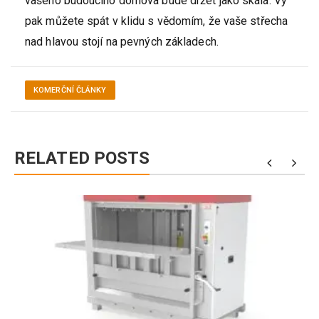
vašeho budoucího domova bude držet jako skála. Vy
pak můžete spát v klidu s vědomím, že vaše střecha
nad hlavou stojí na pevných základech.
KOMERČNÍ ČLÁNKY
RELATED POSTS