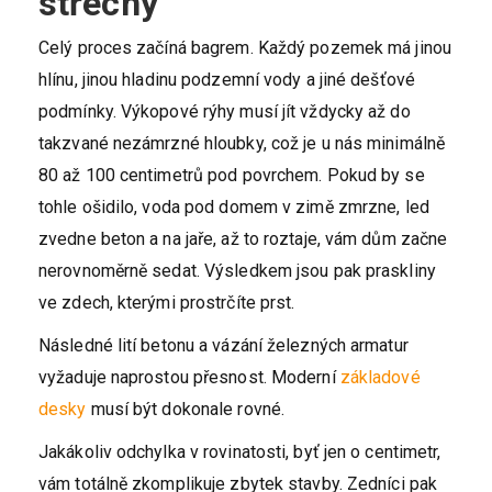
střechy
Celý proces začíná bagrem. Každý pozemek má jinou
hlínu, jinou hladinu podzemní vody a jiné dešťové
podmínky. Výkopové rýhy musí jít vždycky až do
takzvané nezámrzné hloubky, což je u nás minimálně
80 až 100 centimetrů pod povrchem. Pokud by se
tohle ošidilo, voda pod domem v zimě zmrzne, led
zvedne beton a na jaře, až to roztaje, vám dům začne
nerovnoměrně sedat. Výsledkem jsou pak praskliny
ve zdech, kterými prostrčíte prst.
Následné lití betonu a vázání železných armatur
vyžaduje naprostou přesnost. Moderní
základové
desky
musí být dokonale rovné.
Jakákoliv odchylka v rovinatosti, byť jen o centimetr,
vám totálně zkomplikuje zbytek stavby. Zedníci pak