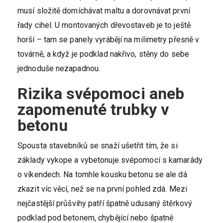
musí složitě domíchávat maltu a dorovnávat první
řady cihel. U montovaných dřevostaveb je to ještě
horší – tam se panely vyrábějí na milimetry přesně v
továrně, a když je podklad nakřivo, stěny do sebe
jednoduše nezapadnou.
Rizika svépomoci aneb
zapomenuté trubky v
betonu
Spousta stavebníků se snaží ušetřit tím, že si
základy vykope a vybetonuje svépomocí s kamarády
o víkendech. Na tomhle kousku betonu se ale dá
zkazit víc věcí, než se na první pohled zdá. Mezi
nejčastější průšvihy patří špatně udusaný štěrkový
podklad pod betonem, chybějící nebo špatně