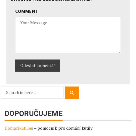
COMMENT
Search
Search
for:
DOPORUČUJEME
Domacikutil.eu
– pomocník pro domácí kutily