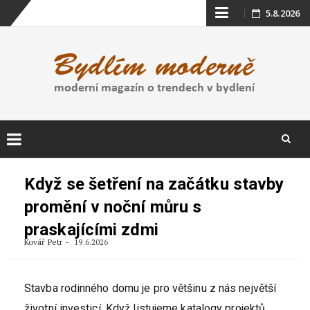
Skip
5.8.2026
to
content
Skip
to
Když se šetření na začátku stavby
content
promění v noční můru s
praskajícími zdmi
Kovář Petr
19.6.2026
Stavba rodinného domu je pro většinu z nás největší
životní investicí. Když listujeme katalogy projektů,