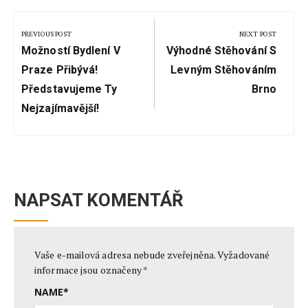
Navigace
pro
PREVIOUS POST
NEXT POST
Previous
Next
příspěvek
Možností Bydlení V
Výhodné Stěhování S
Post:
Post:
Praze Přibývá!
Levným Stěhováním
Představujeme Ty
Brno
Nejzajímavější!
NAPSAT KOMENTÁŘ
Vaše e-mailová adresa nebude zveřejněna.
Vyžadované
informace jsou označeny
*
NAME
*