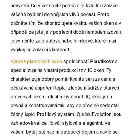
nevyřeší. Co však určitě pomůže je kvalitní izolace
vašeho bydlení do vnějších vlivů počasí. Proto
začněte tím, že zkontrolujete kvalitu vašich oken a v
případě, že jste je v poslední době nemodernizovali,
je vyměňte za plastové nebo hliníkové, které mají
vynikající izolační vlastnosti.
Výroba plastových oken
společností
Plastikov
se
specializuje na vlastní produkci tzv. IQ oken. Ty
charakterizuje dobrý poměr kvalita versus cena a
očekávané uspoření tepla, zlepšení údržby starých
dřevěných oken i dlouhá životnost. IQ okna jsou
pevná a konstruovaná tak, aby se přes ně nedostal
žádný lupič. Profilový systém IQ a bluEvolution jsou
vzhledově velice líbivá, stylová a elegantní. Ve
vašem bytě jistě naplní estetický dojem a navíc se