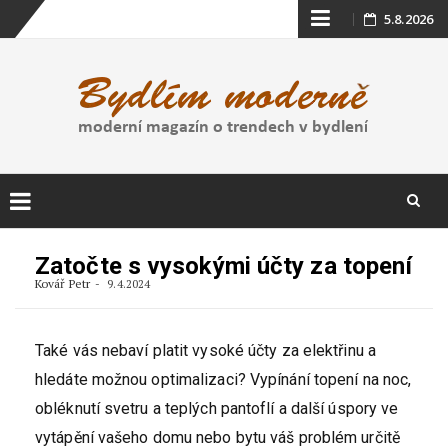
Skip
5.8.2026
to
content
Skip
to
Zatočte s vysokými účty za topení
content
Kovář Petr
9.4.2024
Také vás nebaví platit vysoké účty za elektřinu a
hledáte možnou optimalizaci? Vypínání topení na noc,
obléknutí svetru a teplých pantoflí a další úspory ve
vytápění vašeho domu nebo bytu váš problém určitě