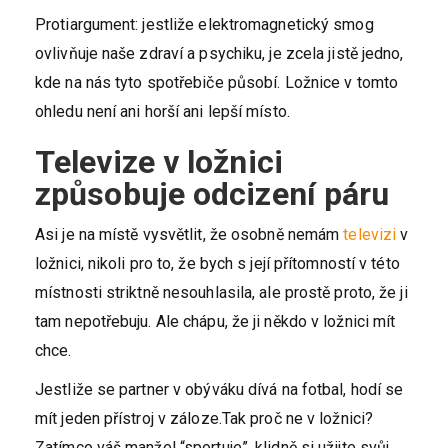
Protiargument: jestliže elektromagnetický smog
ovlivňuje naše zdraví a psychiku, je zcela jistě jedno,
kde na nás tyto spotřebiče působí. Ložnice v tomto
ohledu není ani horší ani lepší místo.
Televize v ložnici
způsobuje odcizení páru
Asi je na místě vysvětlit, že osobně nemám
televizi
v
ložnici, nikoli pro to, že bych s její přítomností v této
místnosti striktně nesouhlasila, ale prostě proto, že ji
tam nepotřebuju. Ale chápu, že ji někdo v ložnici mít
chce.
Jestliže se partner v obýváku dívá na fotbal, hodí se
mít jeden přístroj v záloze.Tak proč ne v ložnici?
Zatímco váš manžel “sportuje”, klidně si užijte svůj