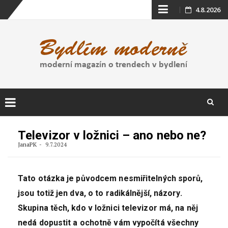
Skip
4.8.2026
to
content
Skip
to
Televizor v ložnici – ano nebo ne?
content
JanaPK
9.7.2024
Tato otázka je původcem nesmiřitelných sporů,
jsou totiž jen dva, o to radikálnější, názory.
Skupina těch, kdo v ložnici televizor má, na něj
nedá dopustit a ochotně vám vypočítá všechny