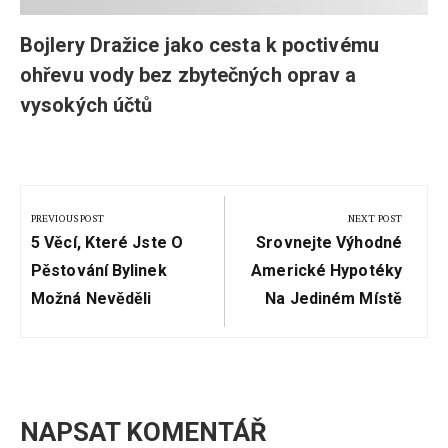
Bojlery Dražice jako cesta k poctivému
ohřevu vody bez zbytečných oprav a
vysokých účtů
Navigace
pro
PREVIOUS POST
NEXT POST
Previous
Next
příspěvek
5 Věcí, Které Jste O
Srovnejte Výhodné
Post:
Post:
Pěstování Bylinek
Americké Hypotéky
Možná Nevěděli
Na Jediném Místě
NAPSAT KOMENTÁŘ