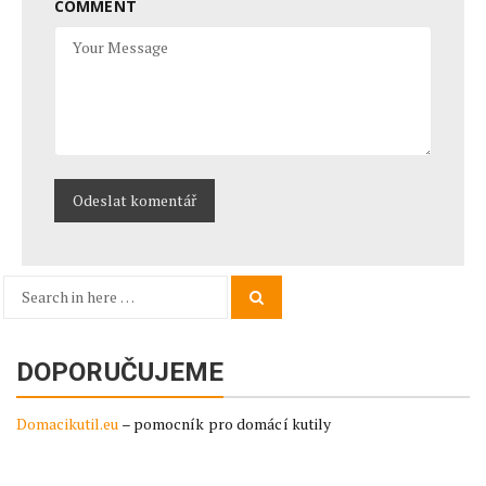
COMMENT
Search
Search
for:
DOPORUČUJEME
Domacikutil.eu
– pomocník pro domácí kutily