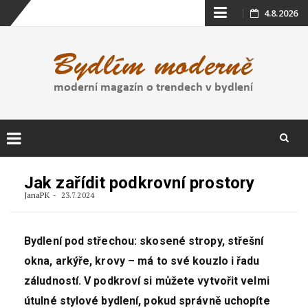
Skip
4.8.2026
to
content
Skip
to
Jak zařídit podkrovní prostory
content
JanaPK
23.7.2024
Bydlení pod střechou: skosené stropy, střešní
okna, arkýře, krovy – má to své kouzlo i řadu
záludností. V podkroví si můžete vytvořit velmi
útulné stylové bydlení, pokud správně uchopíte