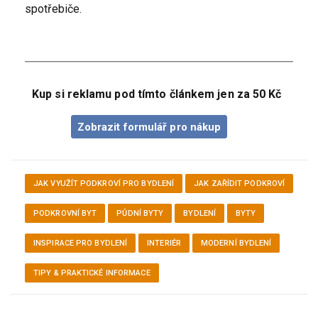
spotřebiče.
Kup si reklamu pod tímto článkem jen za 50 Kč
Zobrazit formulář pro nákup
JAK VYUŽÍT PODKROVÍ PRO BYDLENÍ
JAK ZAŘÍDIT PODKROVÍ
PODKROVNÍ BYT
PŮDNÍ BYTY
BYDLENÍ
BYTY
INSPIRACE PRO BYDLENÍ
INTERIÉR
MODERNÍ BYDLENÍ
TIPY & PRAKTICKÉ INFORMACE