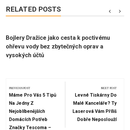
RELATED POSTS
o
Bojlery Dražice jako cesta k poctivému
ohřevu vody bez zbytečných oprav a
vysokých účtů
Navigace
pro
PREVIOUS POST
NEXT POST
Previous
Next
příspěvek
Máme Pro Vás 5 Tipů
Levné Tiskárny Do
Post:
Post:
Na Jedny Z
Malé Kanceláře? Ty
Nejoblíbenějších
Laserová Vám Příliš
Domácích Potřeb
Dobře Neposlouží
Značky Tescoma –