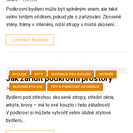
13.8.2024
Podkrovní bydlení může být splněným snem, ale také
velmi tvrdým oříškem, pokud jde o zařizování. Zkosené
stěny, trámy v interiéru, nižší stropy v místě skosení…
CONTINUE READING
BYDLENÍ
BYTY
INSPIRACE PRO BYDLENÍ
INTERIÉR
Jak zařídit podkrovní prostory
MODERNÍ BYDLENÍ
TIPY & PRAKTICKÉ INFORMACE
JanaPK
23.7.2024
Bydlení pod střechou: skosené stropy, střešní okna,
arkýře, krovy – má to své kouzlo i řadu záludností.
V podkroví si můžete vytvořit velmi útulné stylové
bydlení,…