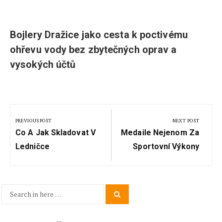
Bojlery Dražice jako cesta k poctivému
ohřevu vody bez zbytečných oprav a
vysokých účtů
Navigace
pro
PREVIOUS POST
NEXT POST
Previous
Next
příspěvek
Co A Jak Skladovat V
Medaile Nejenom Za
Post:
Post:
Ledničce
Sportovní Výkony
Search
Search
for: