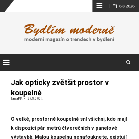
Skip
6.8.2026
to
content
Skip
to
Jak opticky zvětšit prostor v
content
koupelně
JanaPK
27.8.2024
O velké, prostorné koupelně sní všichni, kdo mají
k dispozici pár metrů čtverečních v panelové
výstavbě. Malou koupelnu nenafouknete, existují