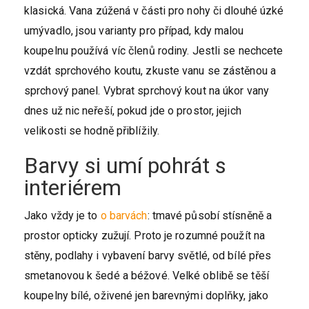
klasická. V
ana zúžená v části pro nohy či dlouhé úzké
umývadlo, jsou varianty pro případ, kdy malou
koupelnu používá víc členů rodiny. Jestli se nechcete
vzdát sprchového koutu, zkuste vanu se zástěnou a
sprchový panel. Vybrat sprchový kout na úkor vany
dnes už nic neřeší, pokud jde o prostor, jejich
velikosti se hodně přiblížily.
Barvy si umí pohrát s
interiérem
Jako vždy je to
o barvách
: tmavé působí stísněně a
prostor opticky zužují. Proto je rozumné použít na
stěny, podlahy i vybavení barvy světlé, od bílé přes
smetanovou k šedé a béžové. Velké oblibě se těší
koupelny bílé, oživené jen barevnými doplňky, jako