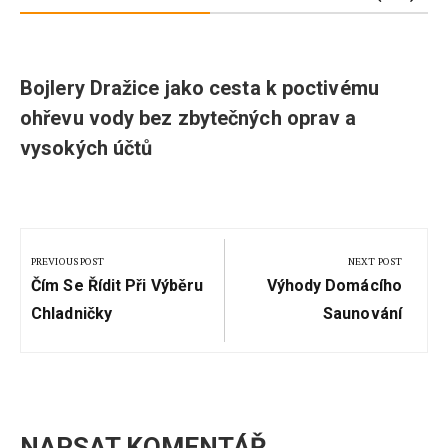
Bojlery Dražice jako cesta k poctivému
ohřevu vody bez zbytečných oprav a
vysokých účtů
Navigace
pro
PREVIOUS POST
NEXT POST
Previous
Next
příspěvek
Čím Se Řídit Při Výběru
Výhody Domácího
Post:
Post:
Chladničky
Saunování
NAPSAT KOMENTÁŘ