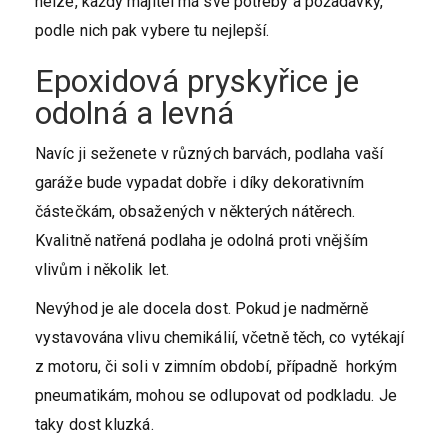
nelze, každý majitel má své potřeby a požadavky,
podle nich pak vybere tu nejlepší.
Epoxidová pryskyřice je
odolná a levná
Navíc ji seženete v různých barvách, podlaha vaší
garáže bude vypadat dobře i díky dekorativním
částečkám, obsažených v některých nátěrech.
Kvalitně natřená podlaha je odolná proti vnějším
vlivům i několik let.
Nevýhod je ale docela dost. Pokud je nadměrně
vystavována vlivu chemikálií, včetně těch, co vytékají
z motoru, či soli v zimním období, případně horkým
pneumatikám, mohou se odlupovat od podkladu. Je
taky dost kluzká.