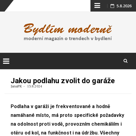
Skip
5.8.2026
to
content
Skip
to
Jakou podlahu zvolit do garáže
content
JanaPK
13.8.2024
Podlaha v garáži je frekventované a hodně
namáhané místo, má proto specifické požadavky
na odolnost proti vodě, provozním chemikáliím i
otěru od kol, na funkčnost i na údržbu. Všechny