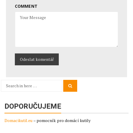
COMMENT
Search
Search
for:
DOPORUČUJEME
Domacikutil.eu
– pomocník pro domácí kutily