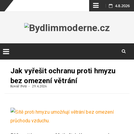
Skip
4.8.2026
to
content
Skip
to
Jak vyřešit ochranu proti hmyzu
content
bez omezení větrání
Kovář Petr
29.4.2026