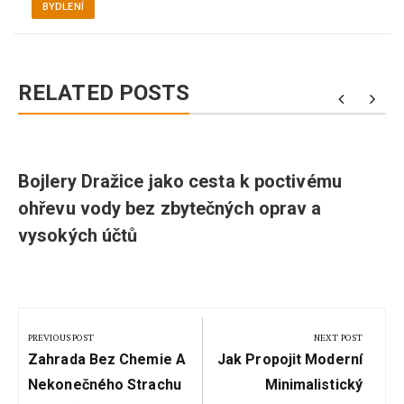
BYDLENÍ
RELATED POSTS
Bojlery Dražice jako cesta k poctivému
ohřevu vody bez zbytečných oprav a
vysokých účtů
Navigace
pro
PREVIOUS POST
NEXT POST
Previous
Next
příspěvek
Zahrada Bez Chemie A
Jak Propojit Moderní
Post:
Post:
Nekonečného Strachu
Minimalistický