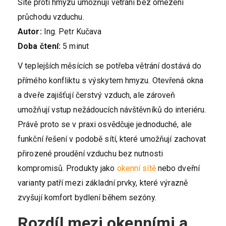
Sítě proti hmyzu umožňují větrání bez omezení
průchodu vzduchu.
Autor:
Ing. Petr Kučava
Doba čtení:
5 minut
V teplejších měsících se potřeba větrání dostává do
přímého konfliktu s výskytem hmyzu. Otevřená okna
a dveře zajišťují čerstvý vzduch, ale zároveň
umožňují vstup nežádoucích návštěvníků do interiéru.
Právě proto se v praxi osvědčuje jednoduché, ale
funkční řešení v podobě sítí, které umožňují zachovat
přirozené proudění vzduchu bez nutnosti
kompromisů. Produkty jako
okenní sítě
nebo dveřní
varianty patří mezi základní prvky, které výrazně
zvyšují komfort bydlení během sezóny.
Rozdíl mezi okenními a