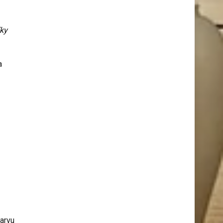
íky
a
barvu