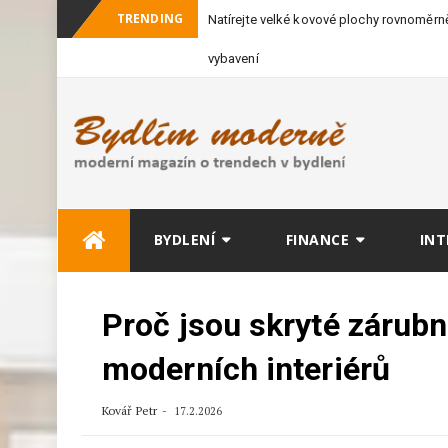
TRENDING
Natírejte velké kovové plochy rovnoměrně
vybavení
Skip
BYDLENÍ
FINANCE
INT
to
content
Proč jsou skryté zárubn
moderních interiérů
Kovář Petr
17.2.2026