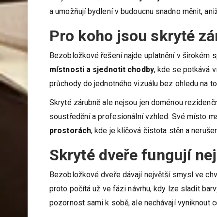
a umožňují bydlení v budoucnu snadno měnit, aniž
Pro koho jsou skryté zá
Bezobložkové řešení najde uplatnění v širokém 
místnosti a sjednotit chodby
, kde se potkává 
průchody do jednotného vizuálu bez ohledu na to,
Skryté zárubně ale nejsou jen doménou rezidenční
soustředění a profesionální vzhled. Své místo mají
prostorách
, kde je klíčová čistota stěn a neruš
Skryté dveře fungují ne
Bezobložkové dveře dávají největší smysl ve chví
proto počítá už ve fázi návrhu, kdy lze sladit bar
pozornost sami k sobě, ale nechávají vyniknout c