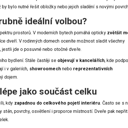
 by bylo nutné řešit obložky nebo jejich sladění s novými povrch
rubně ideální volbou?
spektru prostorů. V moderních bytech pomáhá opticky
zvětšit m
více dveří. V rodinných domech oceníte možnost sladit všechny
 jestli jde o posuvné nebo otočné dveře.
ho bydlení. Stále častěji se
objevují v kancelářích
, kde podpo
 i v galeriích,
showroomech
nebo
reprezentativních
ený dojem.
jlépe jako součást celku
li, kdy
zapadnou do celkového pojetí interiéru
. Často se s n
vy stěn, povrchy, osvětlení i proporce místností. Dveře pak nepřit
elek.