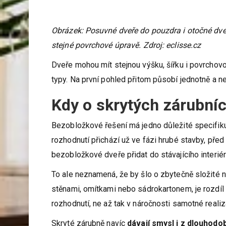
Obrázek: Posuvné dveře do pouzdra i otočné dveř
stejné povrchové úpravě. Zdroj: eclisse.cz
Dveře mohou mít stejnou výšku, šířku i povrchov
typy. Na první pohled přitom působí jednotně a n
Kdy o skrytých zárubní
Bezobložkové řešení má jedno důležité specifi
rozhodnutí přichází už ve fázi hrubé stavby, před 
bezobložkové dveře přidat do stávajícího interi
To ale neznamená, že by šlo o zbytečně složité n
stěnami, omítkami nebo sádrokartonem, je rozdí
rozhodnutí, ne až tak v náročnosti samotné realiz
Skryté zárubně navíc
dávají smysl i z dlouhodo