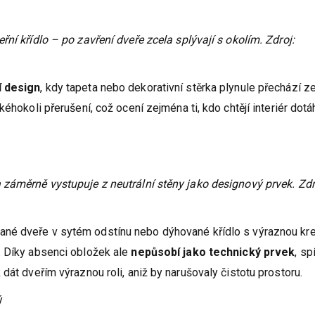
ní křídlo – po zavření dveře zcela splývají s okolím. Zdroj:
í design
, kdy tapeta nebo dekorativní stěrka plynule přechází z
éhokoli přerušení, což ocení zejména ti, kdo chtějí interiér dot
 záměrně vystupuje z neutrální stěny jako designový prvek. Zdr
vané dveře v sytém odstínu nebo dýhované křídlo s výraznou kr
. Díky absenci obložek ale
nepůsobí jako technický prvek
, sp
dát dveřím výraznou roli, aniž by narušovaly čistotu prostoru.
ý