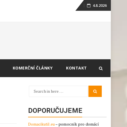
4.8.2026
Skip
to
content
KOMERČNÍ ČLÁNKY
KONTAKT
Search
Search
for:
DOPORUČUJEME
Domacikutil.eu
– pomocník pro domácí