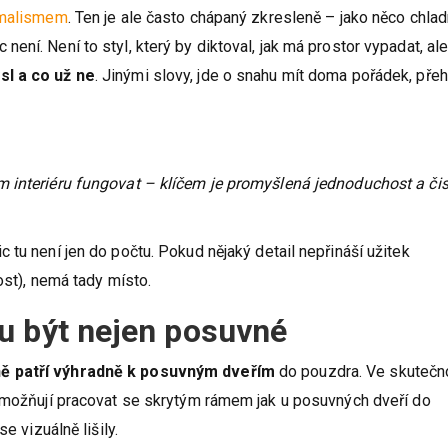
malismem
. Ten je ale často chápaný zkresleně – jako něco chla
ní. Není to styl, který by diktoval, jak má prostor vypadat, al
sl a co už ne
. Jinými slovy, jde o snahu mít doma pořádek, přeh
 interiéru fungovat – klíčem je promyšlená jednoduchost a čis
 tu není jen do počtu. Pokud nějaký detail nepřináší užitek
ost), nemá tady místo.
u být nejen posuvné
ně patří výhradně k posuvným dveřím
do pouzdra. Ve skutečn
 umožňují pracovat se skrytým rámem jak u posuvných dveří do
e vizuálně lišily.