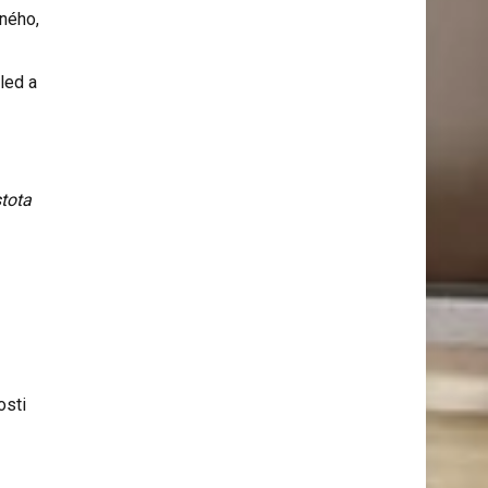
dného,
e
led a
tota
osti