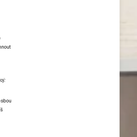
e
áhnout
oj:
esbou
íš