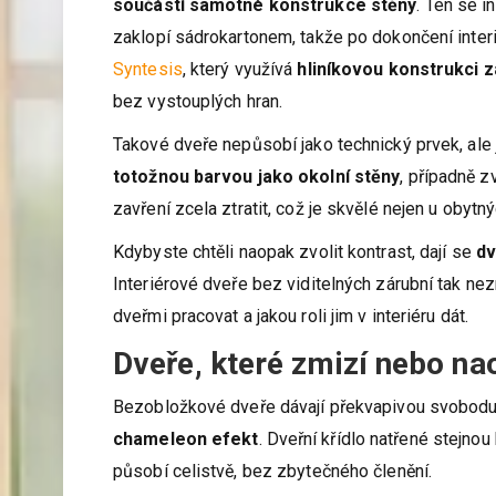
součástí samotné konstrukce stěny
. Ten se i
zaklopí sádrokartonem, takže po dokončení inter
Syntesis
, který využívá
hliníkovou konstrukci 
bez vystouplých hran.
Takové dveře nepůsobí jako technický prvek, ale 
totožnou barvou jako okolní stěny
, případně z
zavření zcela ztratit, což je skvělé nejen u obytný
Kdybyste chtěli naopak zvolit kontrast, dají se
dv
Interiérové dveře bez viditelných zárubní tak ne
dveřmi pracovat a jakou roli jim v interiéru dát.
Dveře, které zmizí nebo na
Bezobložkové dveře dávají překvapivou svobodu v 
chameleon efekt
. Dveřní křídlo natřené stejnou
působí celistvě, bez zbytečného členění.