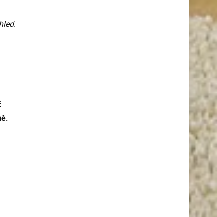
hled.
E
ně.