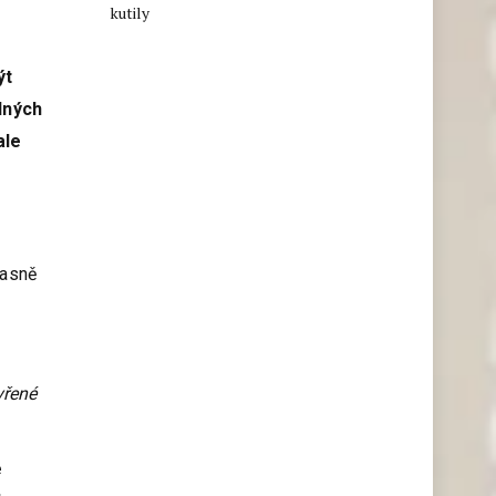
kutily
ýt
lných
ale
jasně
vřené
e