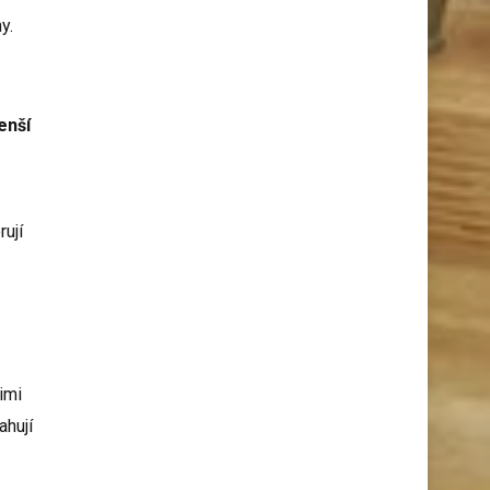
y.
enší
rují
imi
ahují