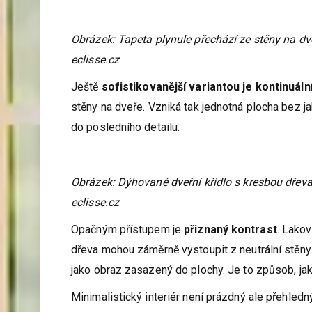
Obrázek: Tapeta plynule přechází ze stěny na dveř
eclisse.cz
Ještě
sofistikovanější variantou je kontinuáln
stěny na dveře. Vzniká tak jednotná plocha bez jak
do posledního detailu.
Obrázek: Dýhované dveřní křídlo s kresbou dřeva
eclisse.cz
Opačným přístupem je
přiznaný kontrast
. Lako
dřeva mohou záměrně vystoupit z neutrální stěny
jako obraz zasazený do plochy. Je to způsob, jak 
Minimalistický interiér není prázdný ale přehledn