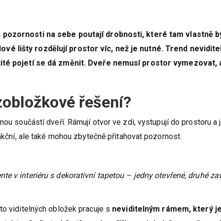
 pozornosti na sebe poutají drobnosti, které tam vlastně b
é lišty rozdělují prostor víc, než je nutné. Trend nevidite
žité pojetí se dá změnit. Dveře nemusí prostor vymezovat, 
obložkové řešení?
nou součástí dveří. Rámují otvor ve zdi, vystupují do prostoru a 
unkční, ale také mohou zbytečně přitahovat pozornost.
te v interiéru s dekorativní tapetou – jedny otevřené, druhé za
to viditelných obložek pracuje s
neviditelným rámem, který j