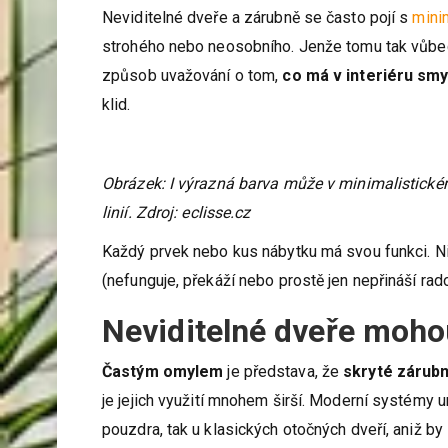
Neviditelné dveře a zárubně se často pojí s
mini
strohého nebo neosobního. Jenže tomu tak vůbec ne
způsob uvažování o tom,
co má v interiéru smy
klid.
Obrázek: I výrazná barva může v minimalistickém
linií. Zdroj: eclisse.cz
Každý prvek nebo kus nábytku má svou funkci. Nic
(nefunguje, překáží nebo prostě jen nepřináší rad
Neviditelné dveře moho
Častým omylem
je představa, že
skryté zárub
je jejich využití mnohem širší. Moderní systémy
pouzdra, tak u klasických otočných dveří, aniž by s