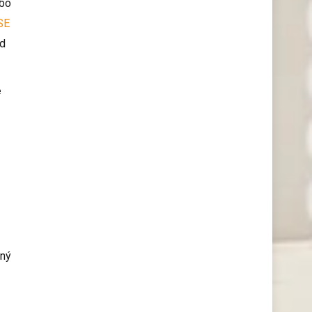
ebo
SE
od
e
s
aný