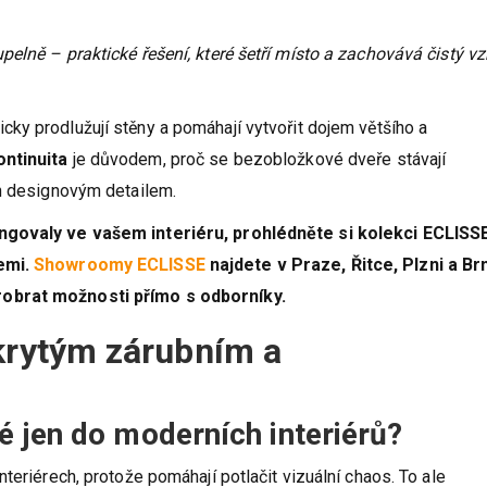
elně – praktické řešení, které šetří místo a zachovává čistý vz
ticky prodlužují stěny a pomáhají vytvořit dojem většího a
ntinuita
je důvodem, proč se bezobložkové dveře stávají
en designovým detailem.
ungovaly ve vašem interiéru, prohlédněte si kolekci ECLISS
cemi.
Showroomy ECLISSE
najdete v Praze, Řitce, Plzni a Br
robrat možnosti přímo s odborníky.
skrytým zárubním a
 jen do moderních interiérů?
teriérech, protože pomáhají potlačit vizuální chaos. To ale