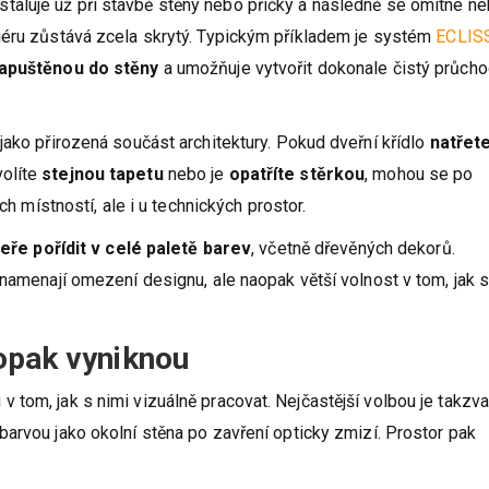
nstaluje už při stavbě stěny nebo příčky a následně se omítne n
iéru zůstává zcela skrytý. Typickým příkladem je systém
ECLIS
zapuštěnou do stěny
a umožňuje vytvořit dokonale čistý průch
jako přirozená součást architektury. Pokud dveřní křídlo
natřet
volíte
stejnou tapetu
nebo je
opatříte stěrkou
, mohou se po
ch místností, ale i u technických prostor.
eře pořídit v celé paletě barev
, včetně dřevěných dekorů.
znamenají omezení designu, ale naopak větší volnost v tom, jak 
opak vyniknou
tom, jak s nimi vizuálně pracovat. Nejčastější volbou je takzv
 barvou jako okolní stěna po zavření opticky zmizí. Prostor pak