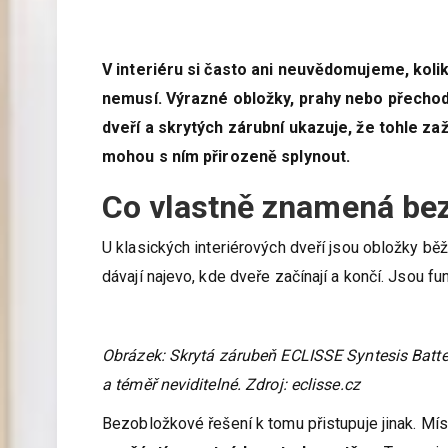
V interiéru si často ani neuvědomujeme, kolik
nemusí. Výrazné obložky, prahy nebo přechodov
dveří a skrytých zárubní ukazuje, že tohle za
mohou s ním přirozeně splynout.
Co vlastně znamená bez
U klasických interiérových dveří jsou obložky běž
dávají najevo, kde dveře začínají a končí. Jsou f
Obrázek: Skrytá zárubeň
ECLISSE Syntesis Batten
a téměř neviditelné. Zdroj: eclisse.cz
Bezobložkové řešení k tomu přistupuje jinak. Mís