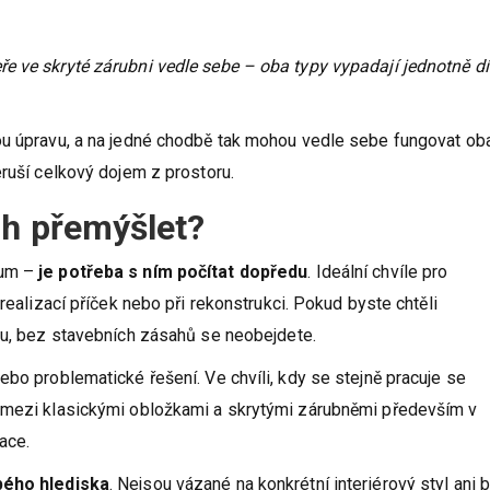
e ve skryté zárubni vedle sebe – oba typy vypadají jednotně d
ou úpravu, a na jedné chodbě tak mohou vedle sebe fungovat ob
eruší celkový dojem z prostoru.
ch přemýšlet?
kum –
je potřeba s ním počítat dopředu
. Ideální chvíle pro
realizací příček nebo při rekonstrukci. Pokud byste chtěli
éru, bez stavebních zásahů se neobejdete.
ebo problematické řešení. Ve chvíli, kdy se stejně pracuje se
l mezi klasickými obložkami a skrytými zárubněmi především v
ace.
bého hlediska
. Nejsou vázané na konkrétní interiérový styl ani 