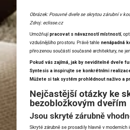
Obrázek: Posuvné dveře se skrytou zárubní v koup
Zdroj: eclisse.cz
Umožňují
pracovat s návazností místností
, op
vzdušnějšího prostoru. Právě tahle
nenápadná ko
přirozenou součástí současné architektury, ne j
Pokud vás zajímá, jak by neviditelné dveře f
Syntesis a inspirujte se konkrétními realiza
Můžete si tak systém prohlédnout naživo a p
Nejčastější otázky ke 
bezobložkovým dveřím
Jsou skryté zárubně vhodné
Skryté zárubně se prosadily hlavně v moderních in