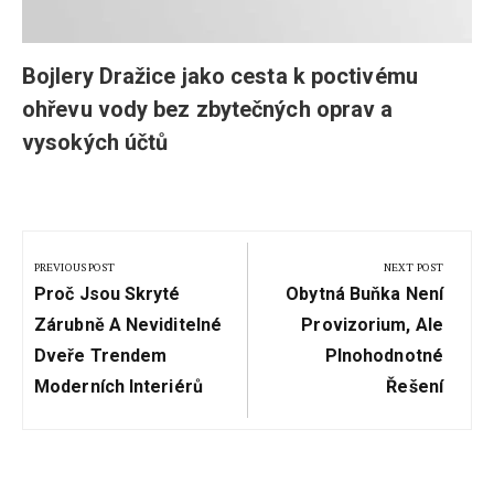
Bojlery Dražice jako cesta k poctivému
ohřevu vody bez zbytečných oprav a
vysokých účtů
Navigace
pro
PREVIOUS POST
NEXT POST
Previous
Next
příspěvek
Proč Jsou Skryté
Obytná Buňka Není
Post:
Post:
Zárubně A Neviditelné
Provizorium, Ale
Dveře Trendem
Plnohodnotné
Moderních Interiérů
Řešení