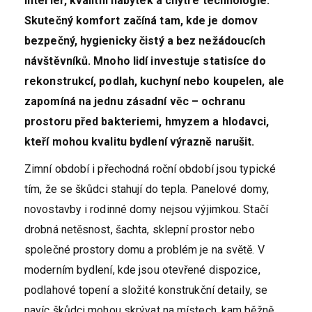
interiér, kvalitní nábytek a chytré technologie.
Skutečný komfort začíná tam, kde je domov
bezpečný, hygienicky čistý a bez nežádoucích
návštěvníků. Mnoho lidí investuje statisíce do
rekonstrukcí, podlah, kuchyní nebo koupelen, ale
zapomíná na jednu zásadní věc – ochranu
prostoru před bakteriemi, hmyzem a hlodavci,
kteří mohou kvalitu bydlení výrazně narušit.
Zimní období i přechodná roční období jsou typické
tím, že se škůdci stahují do tepla. Panelové domy,
novostavby i rodinné domy nejsou výjimkou. Stačí
drobná netěsnost, šachta, sklepní prostor nebo
společné prostory domu a problém je na světě. V
moderním bydlení, kde jsou otevřené dispozice,
podlahové topení a složité konstrukční detaily, se
navíc škůdci mohou skrývat na místech, kam běžně