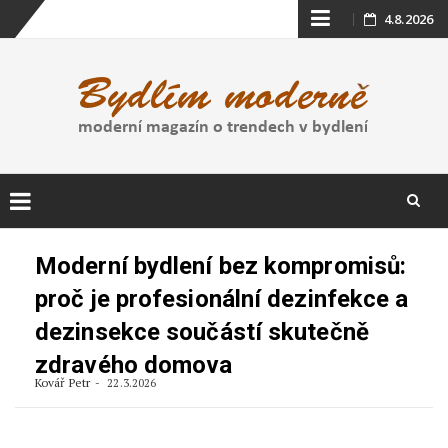
Skip
4.8.2026
to
content
Skip
to
Moderní bydlení bez kompromisů:
content
proč je profesionální dezinfekce a
dezinsekce součástí skutečně
zdravého domova
Kovář Petr
22.3.2026