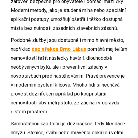
zároveň bezpečné pro obyvatele i domácí mazlíčky.
Moderní metody, jako je studená mlha nebo speciální
aplikační postupy, umožňují ošetřit i těžko dostupná
místa bez nutnosti zásadních stavebních zásahů.
Podobné služby jsou dostupné i mimo hlavní město,
například
dezinfekce Brno Lábus
pomáhá majitelům
nemovitostí řešit následky havárií, dlouhodobě
neobývaných bytů, ale i preventivní zásahy v
novostavbách před nastěhováním. Právě prevence je
v moderním bydlení klíčová. Mnoho lidí si nechává
provést dezinfekci například po koupi starší
nemovitosti, aby měli jistotu, že začínají v opravdu
čistém prostředí.
Samostatnou kapitolou je dezinsekce, tedy likvidace
hmyzu. Štěnice, švábi nebo mravenci dokážou velmi