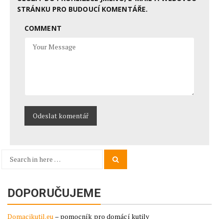
STRÁNKU PRO BUDOUCÍ KOMENTÁŘE.
COMMENT
Search
Search
for:
DOPORUČUJEME
Domacikutil.eu
– pomocník pro domácí kutily