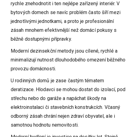
rychle znehodnotit i ten nejlépe zařízený interiér. V
bytových domech se navíc problém často šíří mezi
jednotlivými jednotkami, a proto je profesionální
zásah mnohem efektivnější než domácí pokusy s
běžně dostupnými přípravky.
Moderní dezinsekční metody jsou cílené, rychlé a
minimalizují nutnost dlouhodobého omezení běžného
provozu domácnosti.
U rodinných domů je zase častým tématem
deratizace. Hlodavci se mohou dostat do izolací, pod
střechu nebo do garáže a napáchat škody na
elektroinstalaci či stavebních konstrukcích. Včasný
odborný zásah chrání nejen zdraví obyvatel, ale i
samotnou hodnotu nemovitosti.
Moderní bydlení je investice na desítky let. Stejně