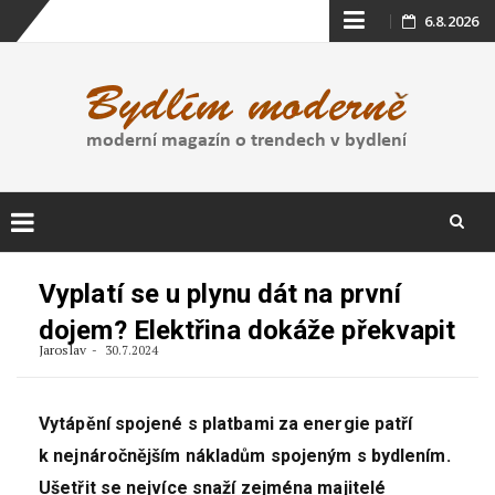
Skip
6.8.2026
to
content
Skip
to
Vyplatí se u plynu dát na první
content
dojem? Elektřina dokáže překvapit
Jaroslav
30.7.2024
Vytápění spojené s platbami za energie patří
k nejnáročnějším nákladům spojeným s bydlením.
Ušetřit se nejvíce snaží zejména majitelé