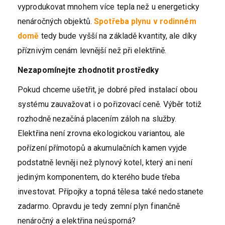
vyprodukovat mnohem více tepla než u energeticky
nenáročných objektů.
Spotřeba plynu v rodinném
domě
tedy bude vyšší na základě kvantity, ale díky
příznivým cenám levnější než při elektřině.
Nezapomínejte zhodnotit prostředky
Pokud chceme ušetřit, je dobré před instalací obou
systému zauvažovat i o pořizovací ceně. Výběr totiž
rozhodně nezačíná placením záloh na služby.
Elektřina není zrovna ekologickou variantou, ale
pořízení přímotopů a akumulačních kamen vyjde
podstatně levněji než plynový kotel, který ani není
jediným komponentem, do kterého bude třeba
investovat. Přípojky a topná tělesa také nedostanete
zadarmo. Opravdu je tedy zemní plyn finančně
nenáročný a elektřina neúsporná?