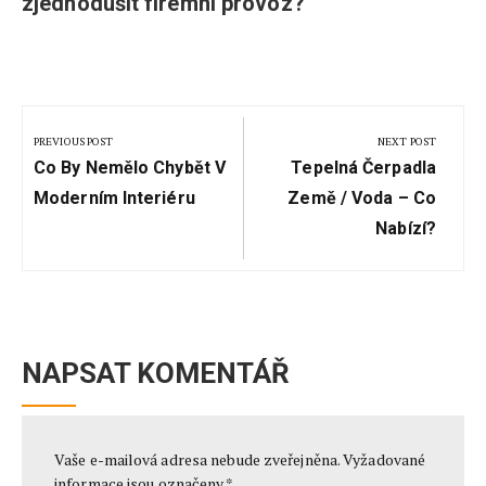
zjednodušit firemní provoz?
Navigace
pro
PREVIOUS POST
NEXT POST
Previous
Next
příspěvek
Co By Nemělo Chybět V
Tepelná Čerpadla
Post:
Post:
Moderním Interiéru
Země / Voda – Co
Nabízí?
NAPSAT KOMENTÁŘ
Vaše e-mailová adresa nebude zveřejněna.
Vyžadované
informace jsou označeny
*