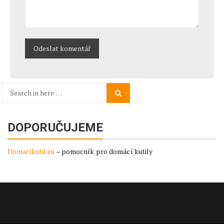
Search
Search
for:
DOPORUČUJEME
Domacikutil.eu
– pomocník pro domácí kutily