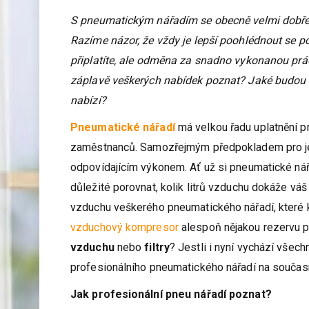
S pneumatickým nářadím se obecně velmi dobře p
Razíme názor, že vždy je lepší poohlédnout se p
připlatíte, ale odměna za snadno vykonanou prác
záplavě veškerých nabídek poznat? Jaké budou 
nabízí?
Pneumatické nářadí
má velkou řadu uplatnění pr
zaměstnanců. Samozřejmým předpokladem pro jeh
odpovídajícím výkonem. Ať už si pneumatické nář
důležité porovnat, kolik litrů vzduchu dokáže vá
vzduchu veškerého pneumatického nářadí, které k
vzduchový kompresor
alespoň nějakou rezervu pr
vzduchu
nebo
filtry
? Jestli i nyní vychází všec
profesionálního pneumatického nářadí na součas
Jak profesionální pneu nářadí poznat?