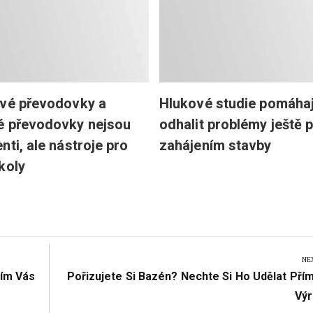
vé převodovky a
Hlukové studie pomáhaj
é převodovky nejsou
odhalit problémy ještě 
nti, ale nástroje pro
zahájením stavby
koly
NE
Next
ním Vás
Pořizujete Si Bazén? Nechte Si Ho Udělat Pří
Post:
Vý