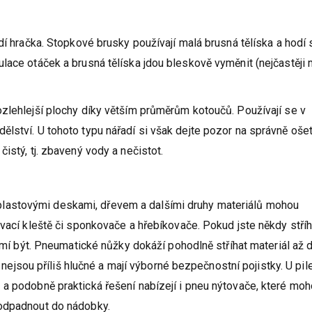
dí hračka. Stopkové brusky používají malá brusná tělíska a hodí 
lace otáček a brusná tělíska jdou bleskově vyměnit (nejčastěji 
zlehlejší plochy díky větším průměrům kotoučů. Používají se v
lství. U tohoto typu nářadí si však dejte pozor na správně oše
istý, tj. zbavený vody a nečistot.
hy, plastovými deskami, dřevem a dalšími druhy materiálů mohou
vací kleště či sponkovače a hřebíkovače. Pokud jste někdy stříh
 umí být. Pneumatické nůžky dokáží pohodlně stříhat materiál až 
, nejsou příliš hlučné a mají výborné bezpečnostní pojistky. U pil
 a podobně praktická řešení nabízejí i pneu nýtovače, které mo
 odpadnout do nádobky.