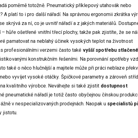
padá poměrně totožně. Pneumatický příklepový utahovák nebo
A platí to i pro další nářadí. Na správnou ergonomii zkrátka vý
se skrývá za ní, co je uvnitř nářadí a z jakých materiálů. Dostupn
– hůře ošetřené vnitřní třecí plochy, takže pak zjistíte, že se ná
obré pamatovat na neblahý účinek vysokých teplot na životnost
 s profesionálními verzemi často také
vyšší spotřebu stlačen
sofistikovanými konstrukčním řešeními. Na porovnání spotřeby vz
to také o něco hlučnější a majitele může při práci neblaze překv
nebo vyvíjet vysoké otáčky. Špičkové parametry a zároveň stř
a kvalitního výrobce. Neváhejte si také zjistit
dostupnost
iné pneumatické nářadí je totiž často obyčejnou čínskou produkc
ážně v nespecializovaných prodejnách. Naopak u
specialistů p
 jistotu.