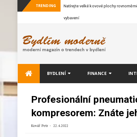
TRENDING
Natírejte velké kovové plochy rovnoměrně
vybavení
Skip
BYDLENÍ
FINANCE
INT
to
content
Profesionální pneumati
kompresorem: Znáte je
Kovář Petr
22.4.2022