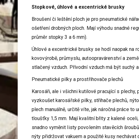
Stopkové, úhlové a excentrické brusky
Broušení či leštění ploch je pro pneumatické nářa
ošetření drobných ploch. Mají výhodu snadné regu
průměr stopky 3 a 6 mm).
Úhlové a excentrické brusky se hodí naopak na ro
kovovýrobě, průmyslu, autoopravárenství a zemědě
stlačený vzduch. Přívodní vzduch má být suchý a č
Pneumatické pilky a prostřihovače plechů
Karosáři, ale i všichni kutilové pracující s plec
vyzkoušet karosářské pilky, střihače plechů, nýto
plech manuálně, určitě víte, jak náročná práce to
tloušťky 1,5 mm. Mají kvalitní břity z kalené oceli
snadno vyměnit listy povolením stavěcích šroubů
nýty přidržovat vakuem a použité kusy nechávat