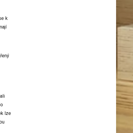
se k
mají
třený
ali
do
ek lze
hou