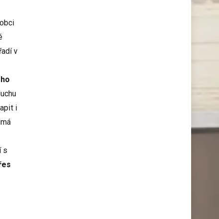
robci
é
řadí v
ého
duchu
apit i
ídmá
í s
řes