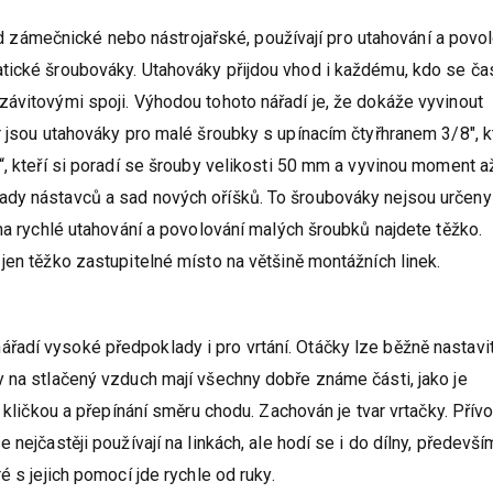
klad zámečnické nebo nástrojařské, používají pro utahování a povo
tické šroubováky. Utahováky přijdou vhod i každému, kdo se ča
ávitovými spoji. Výhodou tohoto nářadí je, že dokáže vyvinout
r jsou utahováky pro malé šroubky s upínacím čtyřhranem 3/8″, k
“, kteří si poradí se šrouby velikosti 50 mm a vyvinou moment a
ady nástavců a sad nových oříšků. To šroubováky nejsou určeny
 na rychlé utahování a povolování malých šroubků najdete těžko.
jen těžko zastupitelné místo na většině montážních linek.
adí vysoké předpoklady i pro vrtání. Otáčky lze běžně nastavit
 na stlačený vzduch mají všechny dobře známe části, jako je
í kličkou a přepínání směru chodu. Zachován je tvar vrtačky. Přív
nejčastěji používají na linkách, ale hodí se i do dílny, předevší
é s jejich pomocí jde rychle od ruky.