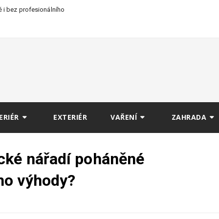
 i bez profesionálního
ERIÉR
EXTERIÉR
VAŘENÍ
ZAHRADA
cké nářadí poháněné
ho výhody?