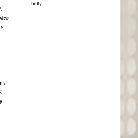
kutily
.
něco
 v
ého
š
y