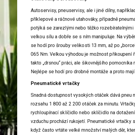
Autoservisy, pneuservisy, ale i jiné dílny, napří
příklepové a ráčnové utahováky, případně pneuma
potýká se zarezlými nebo těžko rozebíratelnými z
velkou sílu a dobře se s ním manipuluje. Na výbě
se hodí pro šrouby velikosti 13 mm, až po „borce
065 Nm. Velkou výhodou je možnost přikoupení ř
takto „drsnou“ práci, ale šikovnějšího pomocníka
Nejlépe se hodí pro drobné montáže a proto mají 
Pneumatické vrtačky
Snadná dostupnost vysokých otáček dává pneu nář
rozsahu 1 800 až 2 200 otáček za minutu. Vrtačky
rychloupínací sklíčidlo nebo sklíčidlo na dotažen
vzduchu prochází rukojetí. Pneumatické vrtačky se 
když často vrtáte velké množství malých děr, kter