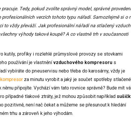
racuje. Tedy, pokud zvolíte správný model, správné provedení
o profesionálních verzích tohoto typu nářadí. Samozřejmě si o 
i to vždy převáží. Jak profesionální nářadí na stlačený vzduch
všechny výhody takové koupě? A co vlastně trh v současnosti
o kutily, profíky i rozlehlé průmyslové provozy se stovkami
o používání je vlastnění
vzduchového kompresoru
s
adí vybíráte do pneuservisu nebo třeba do karosárny, vždy je
š
kompresor
za minutu vyrobit a jaký je součet spotřeby stlačen
 němu připojíte. Vychází vám tato rovnice správně? Bude mít vá
o případné tlakové ztráty, jež mohou způsobit například
sušičk
hno pozitivně, není nač čekat a můžeme se přesunout k hledání
ném trhu a zároveň k jeho výhodám.