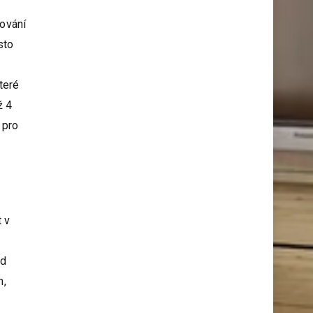
lování
sto
teré
ž 4
 pro
 v
od
m,