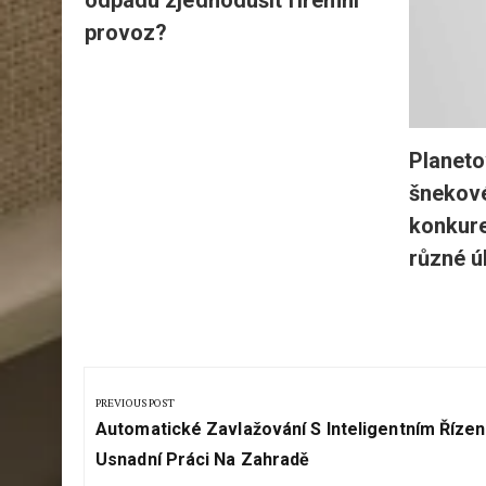
odpadu zjednodušit firemní
áře
provoz?
Planeto
šnekov
konkure
různé ú
Navigace
pro
PREVIOUS POST
Previous
příspěvek
Automatické Zavlažování S Inteligentním Říze
Post:
Usnadní Práci Na Zahradě