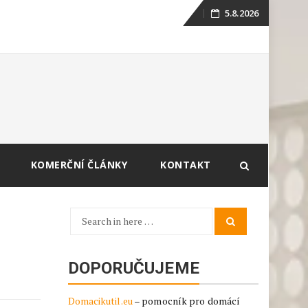
5.8.2026
Skip
to
content
KOMERČNÍ ČLÁNKY
KONTAKT
Search
Search
for:
DOPORUČUJEME
Domacikutil.eu
– pomocník pro domácí