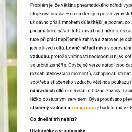
Problém je, že většina pneumatického nářadí vy
stopková bruska – co na designu pořád vymýšlet? 
už dávno přišli, mnohem důležitější je poznat, co 
pneumatické nářadí totiž mívá hned několik úskalí 
ruce při práci nepříjemně zahřívá a zároveň je d
jednotlivých dílů.
Levné nářadí
mívá v porovnání
vzduchu
, protože vnitřnosti nedisponují nijak 
se určitě zaměřte. Obyčejné verze nářadí jsou čas
rozsah utahovacích momentů, schopností střihat 
spotřeba stlačeného vzduchu většinou poukazují n
náhradních dílů
či servisní síť dané značky. Lac
těžko dostupným servisem. Bývá prodáváno přev
stlačený vzduch a
kompresory
budete mít vždy
Co dnešní trh nabízí?
Utahováky a šroubováky