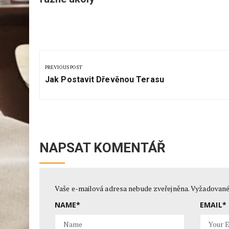
konkurenti, ale nástroje pro
zahájen
různé úkoly
Navigace
pro
PREVIOUS POST
Previous
příspěvek
Jak Postavit Dřevěnou Terasu
Post:
NAPSAT KOMENTÁŘ
Vaše e-mailová adresa nebude zveřejněna.
Vyžadované
NAME
*
EMAIL
*