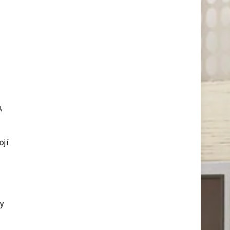
ivky.
s
,
jí.
by