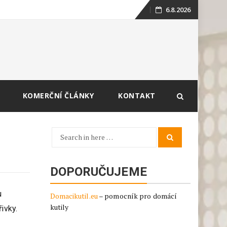
6.8.2026
Skip
to
content
KOMERČNÍ ČLÁNKY
KONTAKT
Search
Search
for:
DOPORUČUJEME
u
Domacikutil.eu
– pomocník pro domácí
kutily