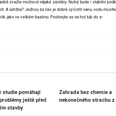
emnější vám také bude, když si vířivku postavíte dál od konce
adně zvažte možnost nějaké zástěny. Nutný bude i stabilní podk
ch. A údržba? Jednou za čas je dobré vyčistit vanu, vodu musíte
tolik jako ve velkém bazénu. Podívejte se na hot tub do e-
 studie pomáhají
Zahrada bez chemie a
 problémy ještě před
nekonečného strachu z