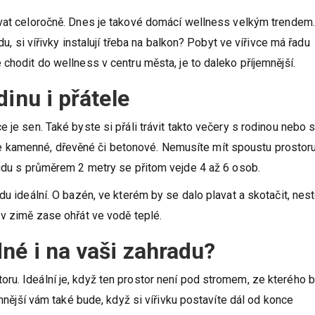
 větší místo zaujímají bazény, lehátka, pergoly nebo zahradní víř
ívat celoročně. Dnes je takové domácí wellness velkým trendem.
du, si vířivky instalují třeba na balkon? Pobyt ve vířivce má řadu
chodit do wellness v centru města, je to daleko příjemnější.
inu i přátele
 je sen. Také byste si přáli trávit takto večery s rodinou nebo 
řivce kamenné, dřevěné či betonové. Nemusíte mít spoustu prostoru
sudu s průměrem 2 metry se přitom vejde 4 až 6 osob.
u ideální. O bazén, ve kterém by se dalo plavat a skotačit, nesto
 v zimě zase ohřát ve vodě teplé.
né i na vaši zahradu?
ru. Ideální je, když ten prostor není pod stromem, ze kterého 