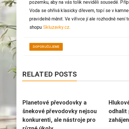
vám do vody neustále padalo listí či jehličí. Příj
pozemku, aby na vás tolik neviděli sousedé. Příp
Voda se ohřívá klasicky dřevem, topí se v kamne
pravidelně měnit. Ve vířivce jí ale rozhodně není 
shopu
Skluzavky.cz
.
DOPORUČUJEME
RELATED POSTS
Planetové převodovky a
Hlukové
edejít
šnekové převodovky nejsou
odhalit