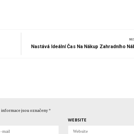
ím stavby
NE
Next
Nastává Ideální Čas Na Nákup Zahradního Ná
Post:
 informace jsou označeny
*
WEBSITE