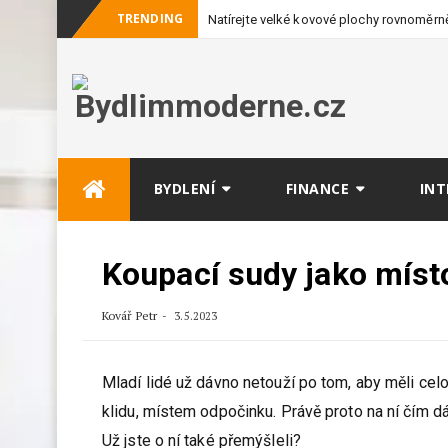
TRENDING
Natírejte velké kovové plochy rovnoměrně
vybavení
Skip
BYDLENÍ
FINANCE
INT
to
content
Koupací sudy jako místo
Kovář Petr
3.5.2023
Mladí lidé už dávno netouží po tom, aby měli cel