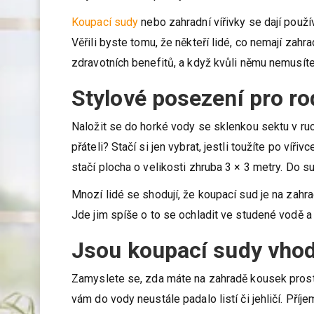
klidu, místem odpočinku. Právě proto na ní čím dál
Už jste o ní také přemýšleli?
Koupací sudy
nebo zahradní vířivky se dají použ
Věřili byste tomu, že někteří lidé, co nemají zahra
zdravotních benefitů, a když kvůli němu nemusíte 
Stylové posezení pro rod
Naložit se do horké vody se sklenkou sektu v ruce
přáteli? Stačí si jen vybrat, jestli toužíte po ví
stačí plocha o velikosti zhruba 3 × 3 metry. Do 
Mnozí lidé se shodují, že koupací sud je na zahrad
Jde jim spíše o to se ochladit ve studené vodě a
Jsou koupací sudy vhod
Zamyslete se, zda máte na zahradě kousek prosto