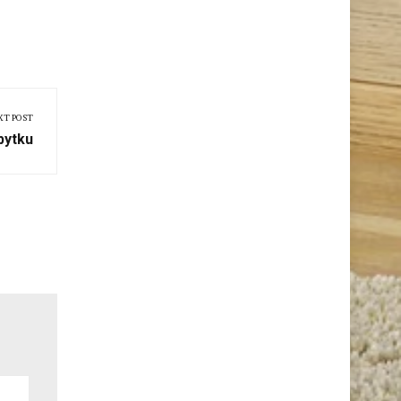
XT POST
bytku