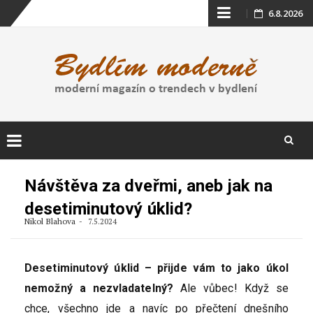
Skip
6.8.2026
to
content
Skip
to
Návštěva za dveřmi, aneb jak na
content
desetiminutový úklid?
Nikol Blahova
7.5.2024
Desetiminutový úklid – přijde vám to jako úkol
nemožný a nezvladatelný?
Ale vůbec! Když se
chce, všechno jde a navíc po přečtení dnešního