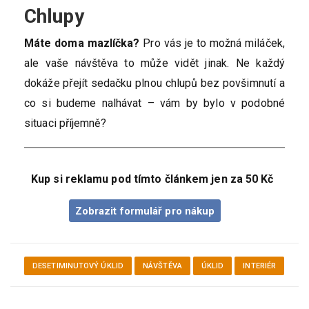
Chlupy
Máte doma mazlíčka?
Pro vás je to možná miláček,
ale vaše návštěva to může vidět jinak. Ne každý
dokáže přejít sedačku plnou chlupů bez povšimnutí a
co si budeme nalhávat – vám by bylo v podobné
situaci příjemně?
Kup si reklamu pod tímto článkem jen za 50 Kč
Zobrazit formulář pro nákup
DESETIMINUTOVÝ ÚKLID
NÁVŠTĚVA
ÚKLID
INTERIÉR