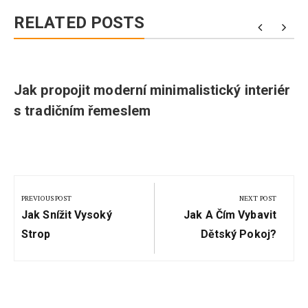
RELATED POSTS
Jak propojit moderní minimalistický interiér
s tradičním řemeslem
Navigace
pro
PREVIOUS POST
NEXT POST
Previous
Next
příspěvek
Jak Snížit Vysoký
Jak A Čím Vybavit
Post:
Post:
Strop
Dětský Pokoj?