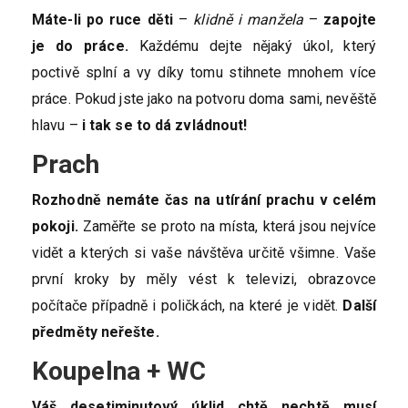
Máte-li po ruce děti
–
klidně i manžela
–
zapojte
je do práce.
Každému dejte nějaký úkol, který
poctivě splní a vy díky tomu stihnete mnohem více
práce. Pokud jste jako na potvoru doma sami, nevěště
hlavu –
i tak se to dá zvládnout!
Prach
Rozhodně nemáte čas na utírání prachu v celém
pokoji.
Zaměřte se proto na místa, která jsou nejvíce
vidět a kterých si vaše návštěva určitě všimne. Vaše
první kroky by měly vést k televizi, obrazovce
počítače případně i poličkách, na které je vidět.
Další
předměty neřešte.
Koupelna + WC
Váš desetiminutový úklid chtě nechtě musí