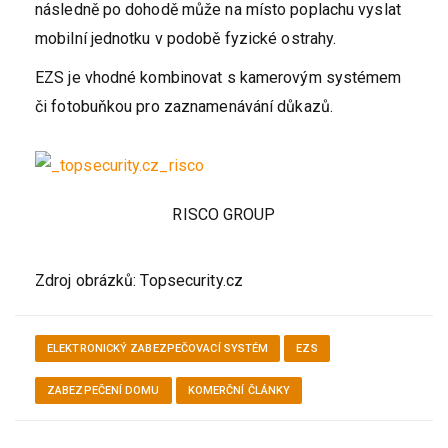
následně po dohodě může na místo poplachu vyslat
mobilní jednotku v podobě fyzické ostrahy.
EZS je vhodné kombinovat s kamerovým systémem
či fotobuňkou pro zaznamenávání důkazů.
RISCO GROUP
Zdroj obrázků: Topsecurity.cz
ELEKTRONICKÝ ZABEZPEČOVACÍ SYSTÉM
EZS
ZABEZPEČENÍ DOMU
KOMERČNÍ ČLÁNKY