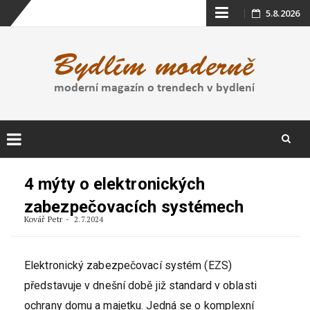
Skip
5.8.2026
to
content
Skip
to
4 mýty o elektronických
content
zabezpečovacích systémech
Kovář Petr
2.7.2024
Elektronický zabezpečovací systém (EZS)
představuje v dnešní době již standard v oblasti
ochrany domu a majetku. Jedná se o komplexní