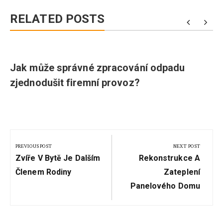
RELATED POSTS
Jak může správné zpracování odpadu
zjednodušit firemní provoz?
Navigace
pro
PREVIOUS POST
NEXT POST
Previous
Next
příspěvek
Zvíře V Bytě Je Dalším
Rekonstrukce A
Post:
Post:
Členem Rodiny
Zateplení
Panelového Domu