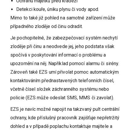
Ochranu majetku před krádeží
Detekci kouře, úniku plynu či vody apod.
Mimo to také již pohled na samotné zařízení může
případného zloděje od činu odradit.
Je pochopitelné, že zabezpečovací systém nechytí
zloděje při činu a neodvede jej, jeho podstata však
spočívá v poskytování informací o problému a
upozornění na něj. Například pomocí alarmu či sirény.
Zároveň také EZS umí přivolat pomoc automatickým
kontaktováním přednastavených telefonních čísel,
včetně čísel složek záchranného systému nebo
policie (EZS může odeslat SMS, MMS či zavolat).
EZS je navíc možné napojit na takzvaný pult centrální
ochrany, kde příslušný pracovník zajišťuje nepřetržitý
dohled a v případě poplachu kontaktuje majitele a