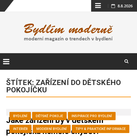
Skip
8.8.2026
to
content
Skip
to
ŠTÍTEK:
ZAŘÍZENÍ DO DĚTSKÉHO
content
POKOJÍČKU
BYDLENÍ
DĚTSKÉ POKOJE
INSPIRACE PRO BYDLENÍ
Jaké zařízení by v dětském
pokojíčku nemělo chybět?
INTERIÉR
MODERNÍ BYDLENÍ
TIPY & PRAKTICKÉ INFORMACE