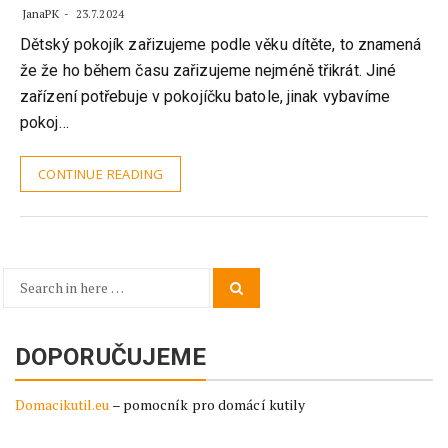
JanaPK
23.7.2024
Dětský pokojík zařizujeme podle věku dítěte, to znamená
že že ho během času zařizujeme nejméně třikrát. Jiné
zařízení potřebuje v pokojíčku batole, jinak vybavíme
pokoj…
CONTINUE READING
Search
Search
for:
DOPORUČUJEME
Domacikutil.eu
– pomocník pro domácí kutily