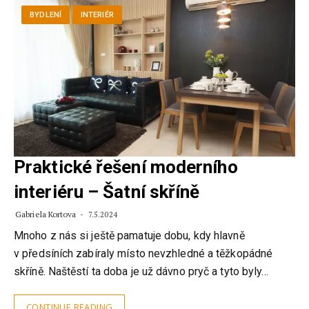
BYDLENÍ
INTERIÉR
Praktické řešení moderního
interiéru – Šatní skříně
Gabriela Kortova
7.5.2024
Mnoho z nás si ještě pamatuje dobu, kdy hlavně
v předsíních zabíraly místo nevzhledné a těžkopádné
skříně. Naštěstí ta doba je už dávno pryč a tyto byly…
CONTINUE READING