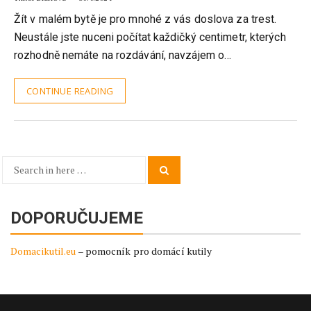
Žít v malém bytě je pro mnohé z vás doslova za trest.
Neustále jste nuceni počítat každičký centimetr, kterých
rozhodně nemáte na rozdávání, navzájem o…
CONTINUE READING
Search
Search
for:
DOPORUČUJEME
Domacikutil.eu
– pomocník pro domácí kutily