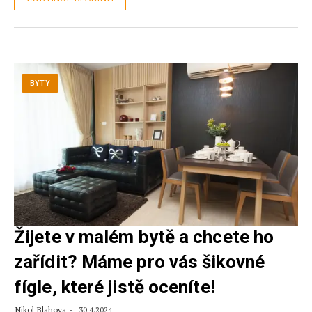
BYTY
Žijete v malém bytě a chcete ho
zařídit? Máme pro vás šikovné
fígle, které jistě oceníte!
Nikol Blahova
30.4.2024