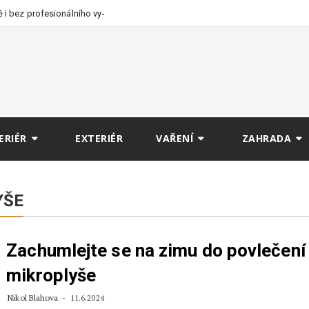
 i bez profesionálního
ERIÉR
EXTERIÉR
VAŘENÍ
ZAHRADA
YŠE
Zachumlejte se na zimu do povlečení
mikroplyše