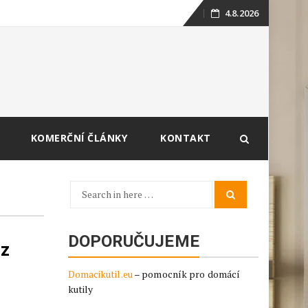
4.8.2026
Skip
to
content
KOMERČNÍ ČLÁNKY
KONTAKT
Search
Search
for:
DOPORUČUJEME
 z
Domacikutil.eu
– pomocník pro domácí