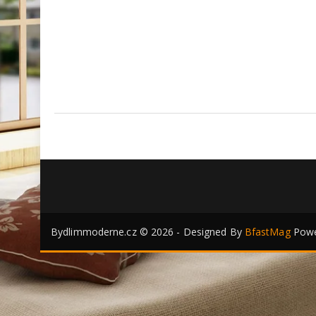
Bydlimmoderne.cz © 2026 - Designed By
BfastMag
Powe