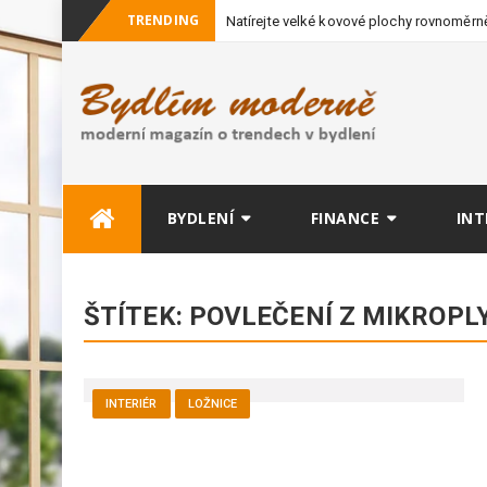
TRENDING
Natírejte velké kovové plochy rovnoměrně
vybavení
Skip
BYDLENÍ
FINANCE
INT
to
content
ŠTÍTEK:
POVLEČENÍ Z MIKROPL
INTERIÉR
LOŽNICE