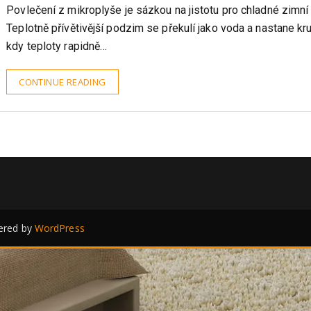
Nikol Blahova
11.6.2024
Povlečení z mikroplyše je sázkou na jistotu pro chladné zimní
Teplotně přívětivější podzim se překulí jako voda a nastane kr
kdy teploty rapidně…
CONTINUE READING
red by
WordPress