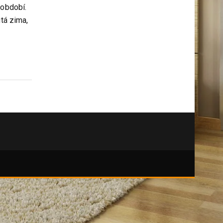
kutily
 období.
utá zima,