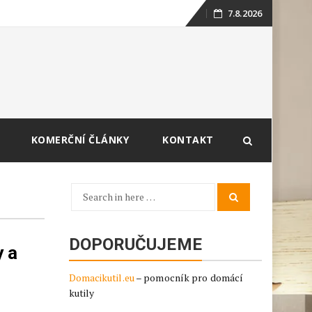
7.8.2026
Skip
to
content
KOMERČNÍ ČLÁNKY
KONTAKT
Search
Search
for:
DOPORUČUJEME
y a
Domacikutil.eu
– pomocník pro domácí