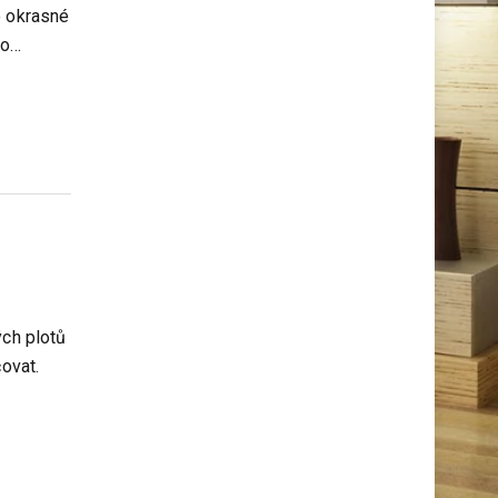
kutily
o okrasné
do…
ých plotů
čovat.