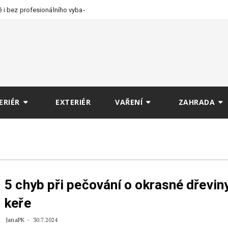
 i bez profesionálního
ERIÉR
EXTERIÉR
VAŘENÍ
ZAHRADA
5 chyb při pečování o okrasné dřevin
keře