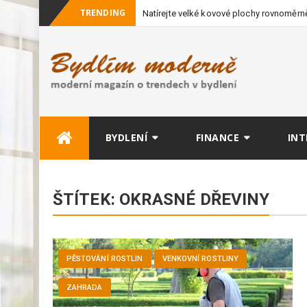
TRENDING
Natírejte velké kovové plochy rovnoměrně
vybavení
Skip
BYDLENÍ
FINANCE
INT
to
content
ŠTÍTEK:
OKRASNÉ DŘEVINY
PĚSTOVÁNÍ ROSTLIN
VENKOVNÍ ROSTLINY