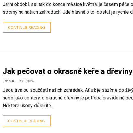
JanaPK
30.7.2024
Jarní období, asi tak do konce měsíce května, je časem péče 
stromy na našich zahradách. Jde hlavně o to, dostat je rychle 
CONTINUE READING
Jak pečovat o okrasné keře a dřeviny
JanaPK
23.7.2024
Jsou trvalou součástí našich zahrádek. Ať už je sázíme do živ
nebo jako solitéry, o okrasné dřeviny je potřeba pravidelně pe
Některé úkony důležité…
CONTINUE READING