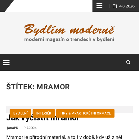
Skip
4.8.2026
to
content
Skip
to
ŠTÍTEK:
MRAMOR
content
BYDLENÍ
INTERIÉR
TIPY & PRAKTICKÉ INFORMACE
Jak vyčistit mramor
JanaPK
9.7.2024
Mramor je přírodní materiál, a to i v době, kdy už z něj