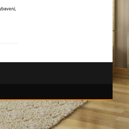
kutily
ko pokud
ybavení,