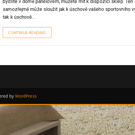
[dropcap]P[/dropcap]okud bydlíte v rodinném domě, stejně ja
bydlíte v domě panelovém, můžete mít k dispozici sklep. Ten
samozřejmě může sloužit jak k úschově vašeho sportovního v
tak k úschově…
CONTINUE READING
red by
WordPress