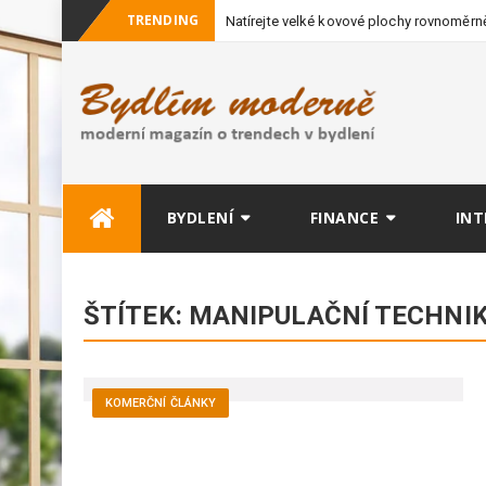
TRENDING
Natírejte velké kovové plochy rovnoměrně
vybavení
Skip
BYDLENÍ
FINANCE
INT
to
content
ŠTÍTEK:
MANIPULAČNÍ TECHNI
KOMERČNÍ ČLÁNKY