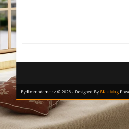
Bydlimmoderne.cz © 2026 - Designed By
BfastMag
Powe