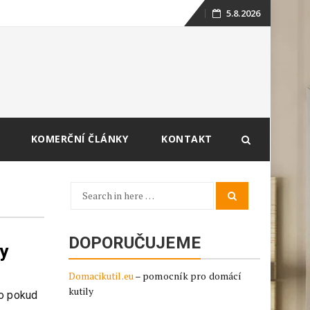
5.8.2026
Skip
to
content
KOMERČNÍ ČLÁNKY
KONTAKT
Search
Search
for:
DOPORUČUJEME
ny
Domacikutil.eu
– pomocník pro domácí