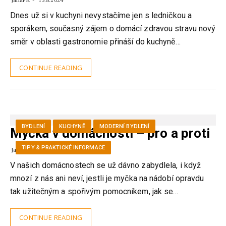
13.8.2024
Dnes už si v kuchyni nevystačíme jen s ledničkou a
sporákem, současný zájem o domácí zdravou stravu nový
směr v oblasti gastronomie přináší do kuchyně…
CONTINUE READING
BYDLENÍ
KUCHYNĚ
MODERNÍ BYDLENÍ
Myčka v domácnosti – pro a proti
TIPY & PRAKTICKÉ INFORMACE
JanaPK
2.7.2024
V našich domácnostech se už dávno zabydlela, i když
mnozí z nás ani neví, jestli je myčka na nádobí opravdu
tak užitečným a spořivým pomocníkem, jak se…
CONTINUE READING