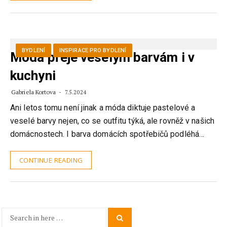
BYDLENÍ
INSPIRACE PRO BYDLENÍ
Móda přeje veselým barvám i v
kuchyni
Gabriela Kortova
7.5.2024
Ani letos tomu není jinak a móda diktuje pastelové a
veselé barvy nejen, co se outfitu týká, ale rovněž v našich
domácnostech. I barva domácích spotřebičů podléhá…
CONTINUE READING
Search
Search