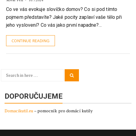
16.7.2024
Co ve vás evokuje slovíčko domov? Co si pod tímto
pojmem představíte? Jaké pocity zaplaví vaše tělo při
jeho vyslovení? Co vás jako první napadne?…
CONTINUE READING
Search
Search
for:
DOPORUČUJEME
Domacikutil.eu
– pomocník pro domácí kutily