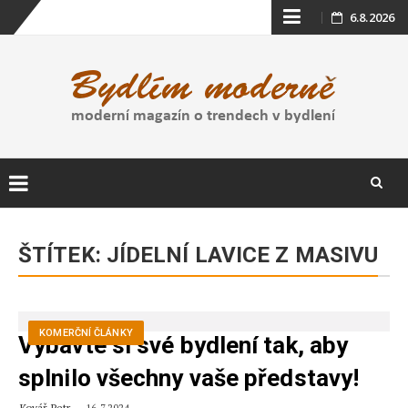
Skip
6.8.2026
to
content
Skip
to
ŠTÍTEK:
JÍDELNÍ LAVICE Z MASIVU
content
KOMERČNÍ ČLÁNKY
Vybavte si své bydlení tak, aby
splnilo všechny vaše představy!
Kovář Petr