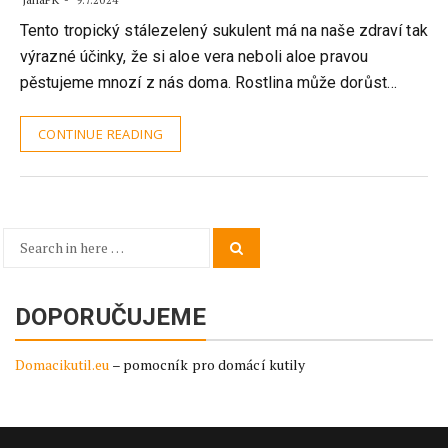
9.7.2024
Tento tropický stálezelený sukulent má na naše zdraví tak
výrazné účinky, že si aloe vera neboli aloe pravou
pěstujeme mnozí z nás doma. Rostlina může dorůst…
CONTINUE READING
Search
Search
for:
DOPORUČUJEME
Domacikutil.eu
– pomocník pro domácí kutily