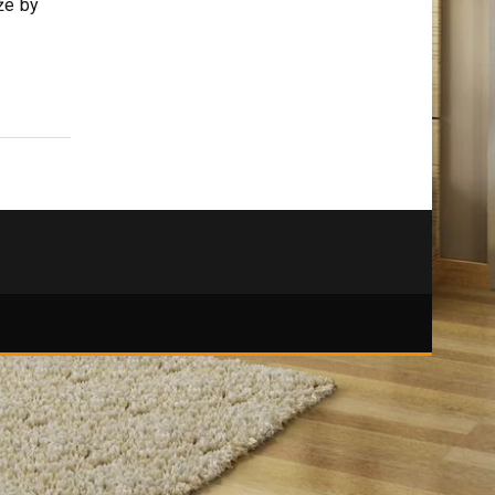
kutily
ken,
že by