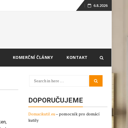
6.8.2026
Skip
to
content
KOMERČNÍ ČLÁNKY
KONTAKT
Search
Search
for:
DOPORUČUJEME
Domacikutil.eu
– pomocník pro domácí