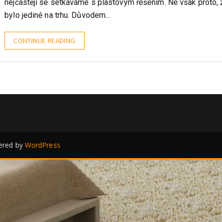
Podíváme-li se po domech, kde již byla realizována výměna o
nejčastěji se setkáváme s plastovým řešením. Ne však proto, 
bylo jediné na trhu. Důvodem…
CONTINUE READING
red by
WordPress