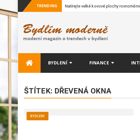
TRENDING
Natírejte velké kovové plochy rovnoměrně
vybavení
Skip
BYDLENÍ
FINANCE
INT
to
content
ŠTÍTEK:
DŘEVENÁ OKNA
BYDLENÍ