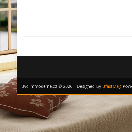
Bydlimmoderne.cz © 2026 - Designed By
BfastMag
Powe