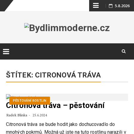
Skip
5.8.2026
to
content
Skip
to
ŠTÍTEK:
CITRONOVÁ TRÁVA
content
PĚSTOVÁNÍ ROSTLIN
Citronová tráva – pěstování
Radek Blinka
25.6.2024
Citronová tráva se bude hodit jako dochucovadlo do
mnohých pokrmů. Možná už jste na tuto rostlinu narazili v