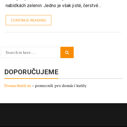
nabídkách zelenin. Jedno je však jisté, čerstvě…
CONTINUE READING
Search
Search
for:
DOPORUČUJEME
Domacikutil.eu
– pomocník pro domácí kutily