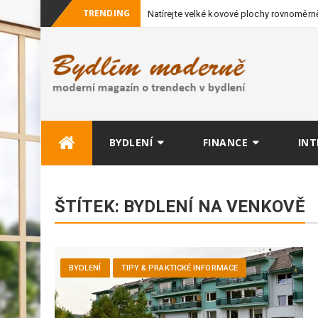
TRENDING
Natírejte velké kovové plochy rovnoměrně
vybavení
Skip
BYDLENÍ
FINANCE
INT
to
content
ŠTÍTEK:
BYDLENÍ NA VENKOVĚ
BYDLENÍ
TIPY & PRAKTICKÉ INFORMACE