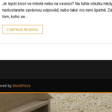
JanaPK
6.8.2024
Je lepší život ve městě nebo na vesnici? Na tuhle otázku nikd
nedostanete správnou odpověď, nebo také: nic není špatně. Zá
tom, koho se…
CONTINUE READING
red by
WordPress