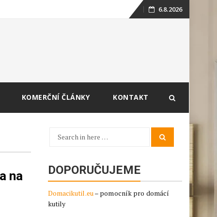
6.8.2026
Skip
to
content
KOMERČNÍ ČLÁNKY
KONTAKT
Search
Search
for:
DOPORUČUJEME
a na
Domacikutil.eu
– pomocník pro domácí