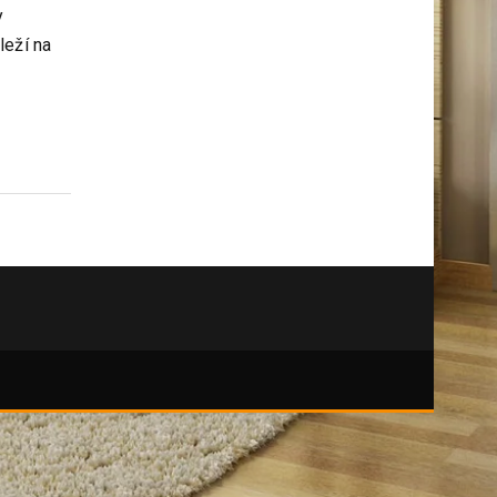
kutily
y
leží na