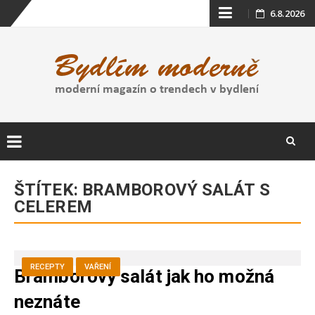
Skip
6.8.2026
to
content
Skip
to
ŠTÍTEK:
BRAMBOROVÝ SALÁT S
content
CELEREM
RECEPTY
VAŘENÍ
Bramborový salát jak ho možná
neznáte