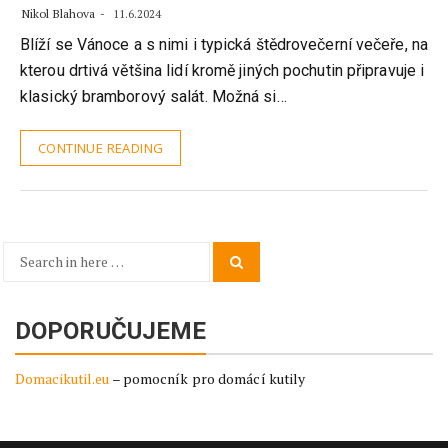
Nikol Blahova
11.6.2024
Blíží se Vánoce a s nimi i typická štědrovečerní večeře, na
kterou drtivá většina lidí kromě jiných pochutin připravuje i
klasický bramborový salát. Možná si…
CONTINUE READING
Search
Search
for:
DOPORUČUJEME
Domacikutil.eu
– pomocník pro domácí kutily