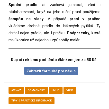
Spodní prádlo
si zachová jemnost, vůni i
stálobarevnost, když na jeho ruční praní použijeme
šampón na vlasy.
V případě
praní v pračce
vkládáme drobné prádlo do látkových pytlíků. Ty
chrání nejen prádlo, ale i pračku.
Podprsenky
, které
mají kostice už nejednou způsobily malér.
Kup si reklamu pod tímto článkem jen za 50 Kč
Zobrazit formulář pro nákup
AVIVÁŽ
DOMÁCNOST
ÚKLID
VŮNĚ
TIPY & PRAKTICKÉ INFORMACE