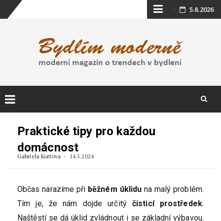
Skip
5.8.2026
to
content
Skip
to
Praktické tipy pro každou
content
domácnost
Gabriela Kortova
14.5.2024
Občas narazíme při
běžném úklidu
na malý problém.
Tím je, že nám dojde určitý
čisticí prostředek
.
Naštěstí se dá úklid zvládnout i se základní výbavou.