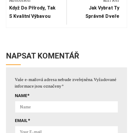
pro
PREVIOUS POST
NEXT POST
Previous
Next
příspěvek
Když Do Přírody, Tak
Jak Vybrat Ty
Post:
Post:
S Kvalitní Výbavou
Správné Dveře
NAPSAT KOMENTÁŘ
Vaše e-mailová adresa nebude zveřejněna.
Vyžadované
informace jsou označeny
*
NAME
*
EMAIL
*