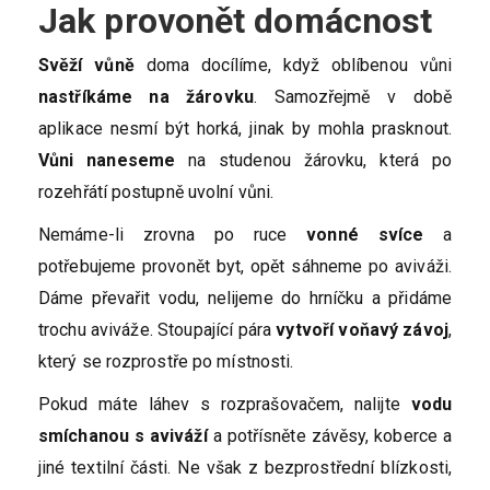
Jak provonět domácnost
Svěží vůně
doma docílíme, když oblíbenou vůni
nastříkáme na žárovku
. Samozřejmě v době
aplikace nesmí být horká, jinak by mohla prasknout.
Vůni naneseme
na studenou žárovku, která po
rozehřátí postupně uvolní vůni.
Nemáme-li zrovna po ruce
vonné svíce
a
potřebujeme provonět byt, opět sáhneme po aviváži.
Dáme převařit vodu, nelijeme do hrníčku a přidáme
trochu aviváže. Stoupající pára
vytvoří voňavý závoj
,
který se rozprostře po místnosti.
Pokud máte láhev s rozprašovačem, nalijte
vodu
smíchanou s aviváží
a potřísněte závěsy, koberce a
jiné textilní části. Ne však z bezprostřední blízkosti,