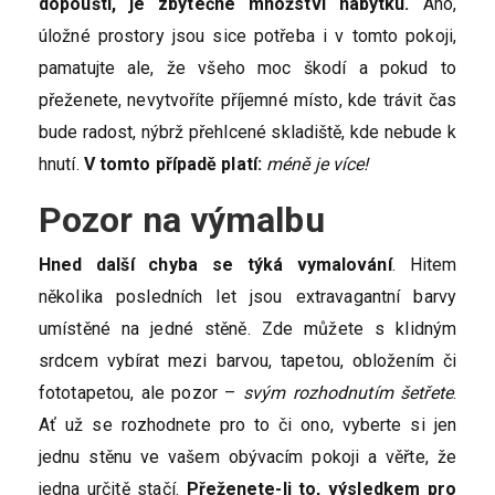
dopouští, je zbytečné množství nábytku.
Ano,
úložné prostory jsou sice potřeba i v tomto pokoji,
pamatujte ale, že všeho moc škodí a pokud to
přeženete, nevytvoříte příjemné místo, kde trávit čas
bude radost, nýbrž přehlcené skladiště, kde nebude k
hnutí.
V tomto případě platí:
méně je více!
Pozor na výmalbu
Hned další chyba se týká vymalování
. Hitem
několika posledních let jsou extravagantní barvy
umístěné na jedné stěně. Zde můžete s klidným
srdcem vybírat mezi barvou, tapetou, obložením či
fototapetou, ale pozor –
svým rozhodnutím šetřete
.
Ať už se rozhodnete pro to či ono, vyberte si jen
jednu stěnu ve vašem obývacím pokoji a věřte, že
jedna určitě stačí.
Přeženete-li to, výsledkem pro