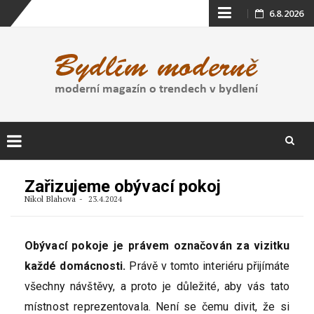
Skip
6.8.2026
to
content
Skip
to
Zařizujeme obývací pokoj
content
Nikol Blahova
23.4.2024
Obývací pokoje je právem označován za vizitku
každé domácnosti.
Právě v tomto interiéru přijímáte
všechny návštěvy, a proto je důležité, aby vás tato
místnost reprezentovala. Není se čemu divit, že si