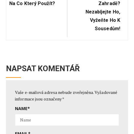
Post:
Post:
Na Co Který Použít?
Zahradě?
Nezabíjejte Ho,
Vyžeňte Ho K
Sousedům!
NAPSAT KOMENTÁŘ
Vaše e-mailová adresa nebude zveřejněna.
Vyžadované
informace jsou označeny
*
NAME
*
EMAIL
*