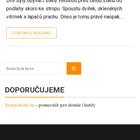
Dřív byly obývací stěny většinou přes celou stěnu od
podlahy skoro ke stropu. Spoustu dvířek, skleněných
vitrínek a lapačů prachu. Dnes je tomu právě naopak.…
CONTINUE READING
Search
Search
for:
DOPORUČUJEME
Domacikutil.eu
– pomocník pro domácí kutily