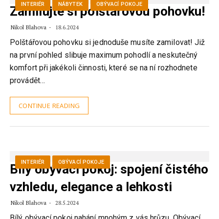
INTERIÉR
NÁBYTEK
OBÝVACÍ POKOJE
Zamilujte si polštářovou pohovku!
Nikol Blahova
18.6.2024
Polštářovou pohovku si jednoduše musíte zamilovat! Již
na první pohled slibuje maximum pohodlí a neskutečný
komfort při jakékoli činnosti, které se na ní rozhodnete
provádět…
CONTINUE READING
INTERIÉR
OBÝVACÍ POKOJE
Bílý obývací pokoj: spojení čistého
vzhledu, elegance a lehkosti
Nikol Blahova
28.5.2024
Bílý obývací pokoj nahání mnohým z vás hrůzu. Obývací