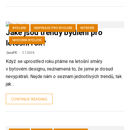
BYDLENÍ
INSPIRACE PRO BYDLENÍ
INTERIÉR
Jaké jsou trendy bydlení pro
MODERNÍ BYDLENÍ
letošní rok?
JanaPK
2.7.2024
Když se uprostřed roku ptáme na letošní směry
v bytovém designu, neznamená to, že jsme je dosud
nevypátrali. Nejde nám o seznam jednotlivých trendů, tak
jak…
CONTINUE READING