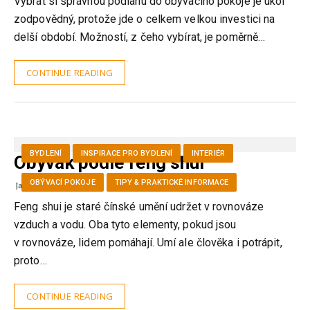
Vybrat si správnou podlahu do obývacího pokoje je úkol
zodpovědný, protože jde o celkem velkou investici na
delší období. Možností, z čeho vybírat, je poměrně…
CONTINUE READING
BYDLENÍ
INSPIRACE PRO BYDLENÍ
INTERIÉR
Obývák podle feng shui
OBÝVACÍ POKOJE
TIPY & PRAKTICKÉ INFORMACE
JanaPK
9.7.2024
Feng shui je staré čínské umění udržet v rovnováze
vzduch a vodu. Oba tyto elementy, pokud jsou
v rovnováze, lidem pomáhají. Umí ale člověka i potrápit,
proto…
CONTINUE READING