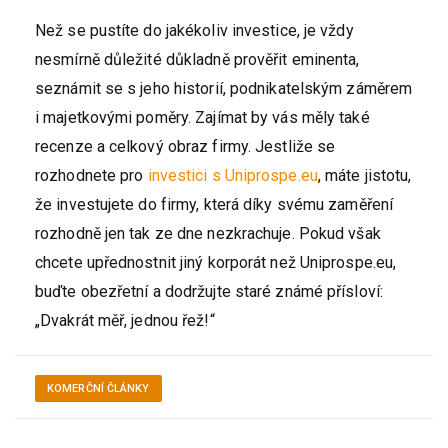
Než se pustíte do jakékoliv investice, je vždy
nesmírně důležité důkladně prověřit eminenta,
seznámit se s jeho historií, podnikatelským záměrem
i majetkovými poměry. Zajímat by vás měly také
recenze a celkový obraz firmy. Jestliže se
rozhodnete pro
investici s Uniprospe.eu
, máte jistotu,
že investujete do firmy, která díky svému zaměření
rozhodně jen tak ze dne nezkrachuje. Pokud však
chcete upřednostnit jiný korporát než Uniprospe.eu,
buďte obezřetní a dodržujte staré známé přísloví:
„Dvakrát měř, jednou řež!“
KOMERČNÍ ČLÁNKY