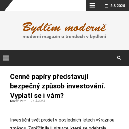
Skip
5.8.2026
to
content
Skip
to
Cenné papíry představují
content
bezpečný způsob investování.
Vyplatí se i vám?
Kovář Petr
24.5.2023
Investiční svět prošel v posledních letech výraznou
změnou. Zapříčinily ji situace, které se odehrály