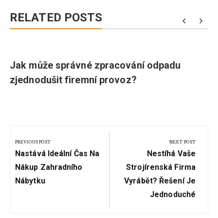
RELATED POSTS
Jak může správné zpracování odpadu
zjednodušit firemní provoz?
Navigace
pro
PREVIOUS POST
NEXT POST
Previous
Next
příspěvek
Nastává Ideální Čas Na
Nestíhá Vaše
Post:
Post:
Nákup Zahradního
Strojírenská Firma
Nábytku
Vyrábět? Řešení Je
Jednoduché