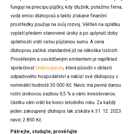
fungují na principu půjčky, kdy dlužník, potažmo firma,
vydá emisi dluhopisů a takto získané finanční
prostředky použije na svůj rozvoj. Věřiteli na oplátku
vyplatí předem stanovené úroky a po uplynutí doby
splatnosti vrátí celou půjčenou sumu. A cena
dluhopisu začíná standardně již na několika tisících.
Prověřeným a osvědčeným emitentem je například
společnost
Uniprospe.eu
, která působí v oblasti
odpadového hospodářství a nabízí své dluhopisy v
nominální hodnotě 30 000 Kč. Navíc má pevně danou
roční úrokovou sazbou 9,5 % a vámi investovanou
částku vám vrátí ke konci letošního roku. Za každý
jeden zakoupený dluhopis tak získáte k 31. 12. 2023
navíc 2 850 Kč.
Pátrejte, studujte, prověřujte