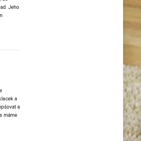
pad. Jeho
ím
e
klacek a
lepšovat a
nes máme