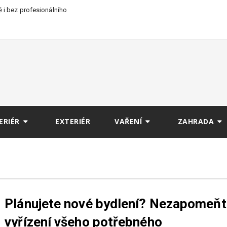
 i bez profesionálního
ERIÉR
EXTERIÉR
VAŘENÍ
ZAHRADA
Plánujete nové bydlení? Nezapomeňt
vyřízení všeho potřebného