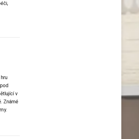
éči,
 hru
e pod
tlující v
ně. Známé
rny.