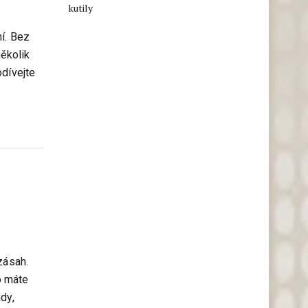
kutily
í. Bez
několik
odívejte
zásah.
o máte
dy,