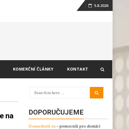
5.8.2026
Skip
to
content
KOMERČNÍ ČLÁNKY
KONTAKT
Search
Search
for:
DOPORUČUJEME
e na
Domacikutil.eu
– pomocník pro domácí