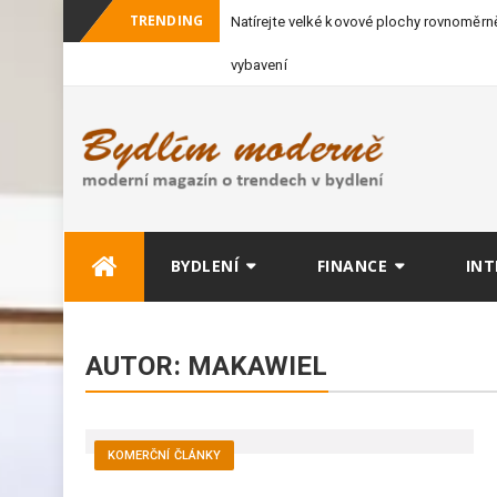
TRENDING
Natírejte velké kovové plochy rovnoměrně
vybavení
Skip
BYDLENÍ
FINANCE
INT
to
content
AUTOR:
MAKAWIEL
KOMERČNÍ ČLÁNKY