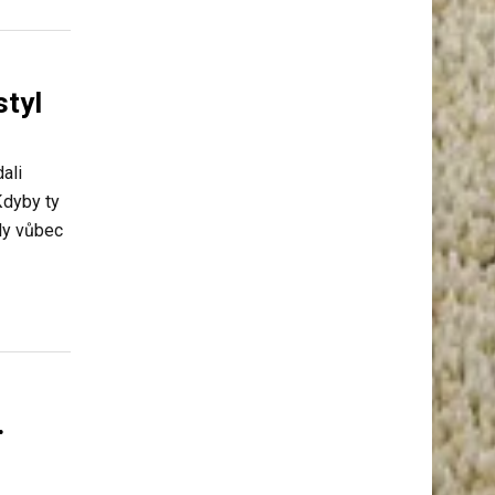
styl
ali
Kdyby ty
yly vůbec
.