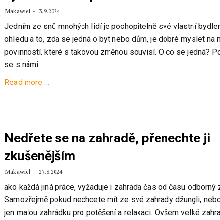
Makawiel
3.9.2024
Jedním ze snů mnohých lidí je pochopitelně své vlastní bydlen
ohledu a to, zda se jedná o byt nebo dům, je dobré myslet na 
povinností, které s takovou změnou souvisí. O co se jedná? P
se s námi.
about
Read more
…
Plánujete
nové
bydlení?
Nezapomeňte
Nedřete se na zahradě, přenechte ji
na
zkušenějším
vyřízení
všeho
Makawiel
27.8.2024
potřebného
ako každá jiná práce, vyžaduje i zahrada čas od času odborný 
Samozřejmě pokud nechcete mít ze své zahrady džungli, neb
jen malou zahrádku pro potěšení a relaxaci. Ovšem velké zahra