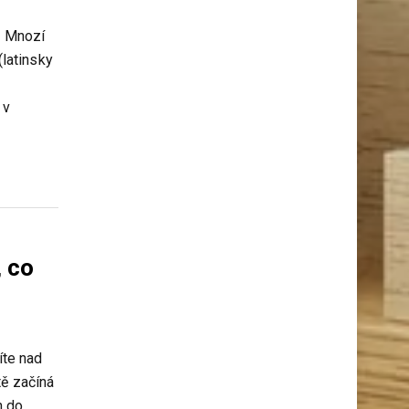
. Mnozí
(latinsky
 v
, co
íte nad
tě začíná
n do