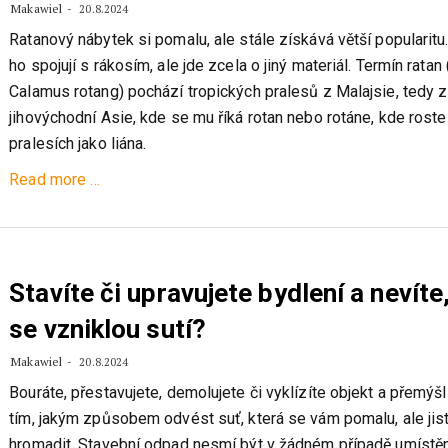
Makawiel
20.8.2024
Ratanový nábytek si pomalu, ale stále získává větší popularitu
ho spojují s rákosím, ale jde zcela o jiný materiál. Termín ratan 
Calamus rotang) pochází tropických pralesů z Malajsie, tedy z
jihovýchodní Asie, kde se mu říká rotan nebo rotáne, kde roste
pralesích jako liána.
about
Read more
…
Ratanový
nábytek
–
exotika
Stavíte či upravujete bydlení a nevíte
a
se vzniklou sutí?
estetika
Makawiel
20.8.2024
Bouráte, přestavujete, demolujete či vyklízíte objekt a přemýšl
tím, jakým způsobem odvést suť, která se vám pomalu, ale jis
hromadit. Stavební odpad nesmí být v žádném případě umístě