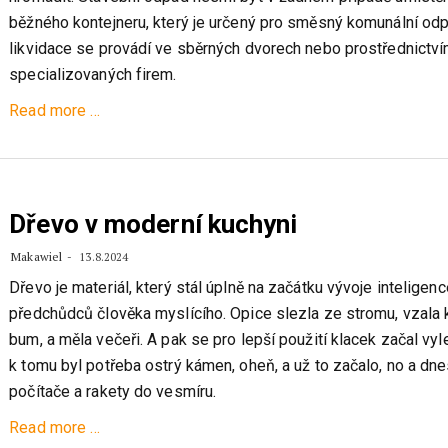
běžného kontejneru, který je určený pro směsný komunální od
likvidace se provádí ve sběrných dvorech nebo prostřednictv
specializovaných firem.
about
Read more
…
Stavíte
či
upravujete
bydlení
Dřevo v moderní kuchyni
a
Makawiel
13.8.2024
nevíte,
Dřevo je materiál, který stál úplně na začátku vývoje inteligenc
co
předchůdců člověka myslícího. Opice slezla ze stromu, vzala 
se
bum, a měla večeři. A pak se pro lepší použití klacek začal vy
vzniklou
k tomu byl potřeba ostrý kámen, oheň, a už to začalo, no a d
sutí?
počítače a rakety do vesmíru.
about
Read more
…