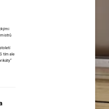
ickými
 mistrů
století
S tím ale
rikáty“
a