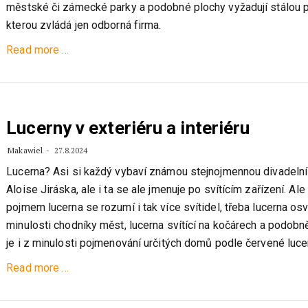
městské či zámecké parky a podobné plochy vyžadují stálou p
kterou zvládá jen odborná firma.
about
Read more
…
Nedřete
se
na
zahradě,
Lucerny v exteriéru a interiéru
přenechte
Makawiel
27.8.2024
ji
Lucerna? Asi si každý vybaví známou stejnojmennou divadelní
zkušenějším
Aloise Jiráska, ale i ta se ale jmenuje po svítícím zařízení. Al
pojmem lucerna se rozumí i tak více svítidel, třeba lucerna osvě
minulosti chodníky měst, lucerna svítící na kočárech a podob
je i z minulosti pojmenování určitých domů podle červené luce
about
Read more
…
Lucerny
v