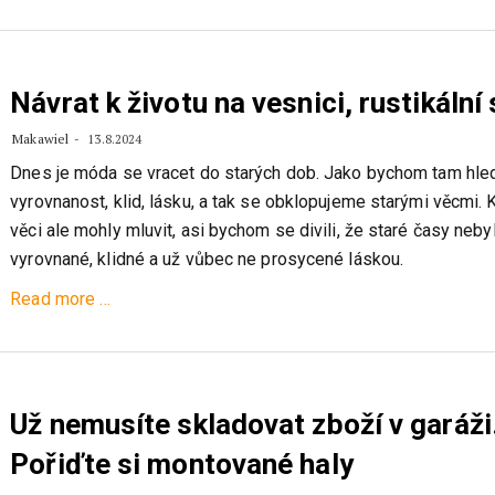
Dřevo
v
moderní
kuchyni
Návrat k životu na vesnici, rustikální 
Makawiel
13.8.2024
Dnes je móda se vracet do starých dob. Jako bychom tam hled
vyrovnanost, klid, lásku, a tak se obklopujeme starými věcmi. 
věci ale mohly mluvit, asi bychom se divili, že staré časy neb
vyrovnané, klidné a už vůbec ne prosycené láskou.
about
Read more
…
Návrat
k
životu
na
Už nemusíte skladovat zboží v garáži
vesnici,
Pořiďte si montované haly
rustikální