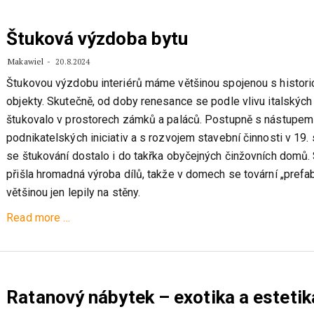
exteriéru
a
Štuková výzdoba bytu
interiéru
Makawiel
20.8.2024
Štukovou výzdobu interiérů máme většinou spojenou s histor
objekty. Skutečně, od doby renesance se podle vlivu italských
štukovalo v prostorech zámků a paláců. Postupně s nástupem
podnikatelských iniciativ a s rozvojem stavební činnosti v 19. 
se štukování dostalo i do takřka obyčejných činžovních domů. 
přišla hromadná výroba dílů, takže v domech se tovární „prefab
většinou jen lepily na stěny.
about
Read more
…
Štuková
výzdoba
bytu
Ratanový nábytek – exotika a estetik