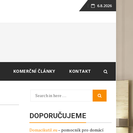
6.8.2026
Skip
to
content
KOMERČNÍ ČLÁNKY
KONTAKT
Search
Search
for:
DOPORUČUJEME
Domacikutil.eu
– pomocník pro domácí