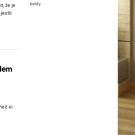
kutily
, že je
jestli
zdem
než si