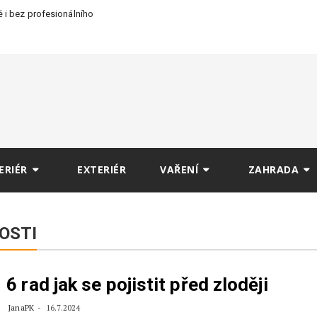
 i bez profesionálního
ERIÉR
EXTERIÉR
VAŘENÍ
ZAHRADA
OSTI
6 rad jak se pojistit před zloději
JanaPK
16.7.2024