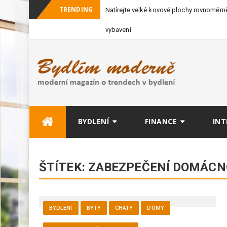
TRENDING
Natírejte velké kovové plochy rovnoměrně
vybavení
Skip
BYDLENÍ
FINANCE
INT
to
content
ŠTÍTEK:
ZABEZPEČENÍ DOMÁCN
BYDLENÍ
BYTY
CHATY
DOMY