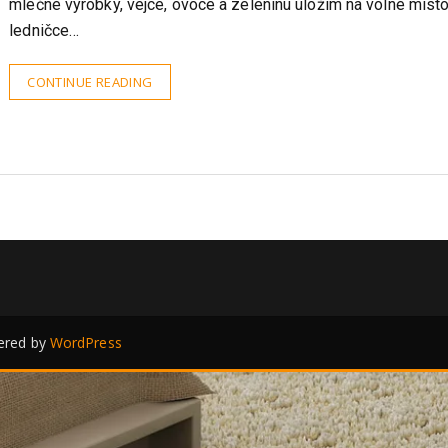
Řeklo by se, že to není žádná věda: přijdu domů z obchodu, m
mléčné výrobky, vejce, ovoce a zeleninu uložím na volné místo
ledničce…
CONTINUE READING
red by
WordPress