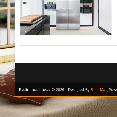
Bydlimmoderne.cz © 2026 - Designed By
BfastMag
Powe