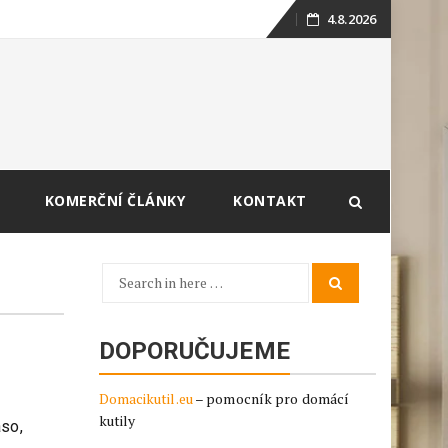
4.8.2026
Skip
to
content
KOMERČNÍ ČLÁNKY
KONTAKT
Search
Search
for:
DOPORUČUJEME
Domacikutil.eu
– pomocník pro domácí