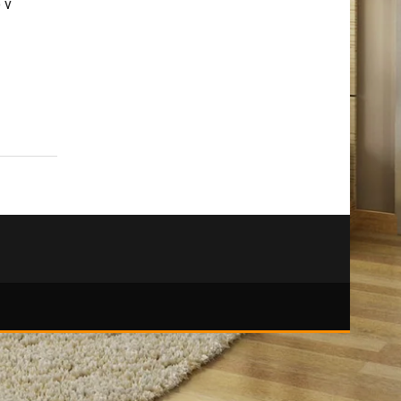
kutily
aso,
 v