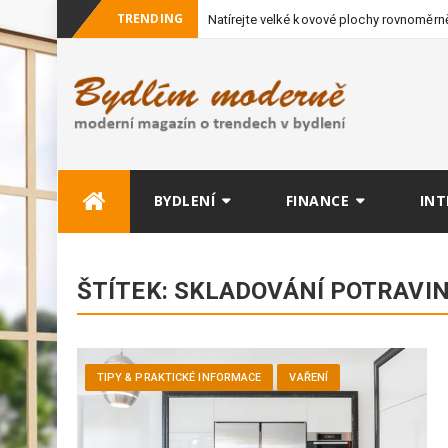
TRENDING
Natírejte velké kovové plochy rovnoměrně
vybavení
Skip
BYDLENÍ
FINANCE
INT
to
content
ŠTÍTEK:
SKLADOVÁNÍ POTRAVIN 
TIPY & PRAKTICKÉ INFORMACE
VAŘENÍ