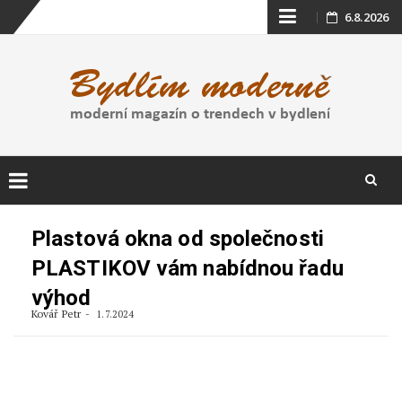
Skip
6.8.2026
to
content
Skip
to
Plastová okna od společnosti
content
PLASTIKOV vám nabídnou řadu
výhod
Kovář Petr
1.7.2024