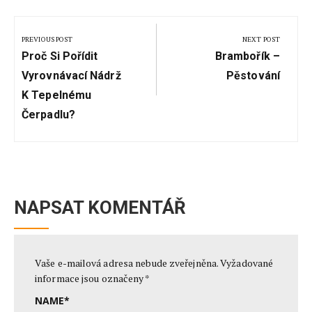
Navigace
pro
PREVIOUS POST
NEXT POST
Previous
Next
příspěvek
Proč Si Pořídit
Brambořík –
Post:
Post:
Vyrovnávací Nádrž
Pěstování
K Tepelnému
Čerpadlu?
NAPSAT KOMENTÁŘ
Vaše e-mailová adresa nebude zveřejněna.
Vyžadované
informace jsou označeny
*
NAME
*