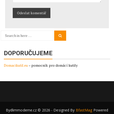
Search
Search
for:
DOPORUČUJEME
Domacikutil.eu
– pomocník pro domácí kutily
Bydlimmoderne.cz © 2026 - Designed By
BfastMag
Powered